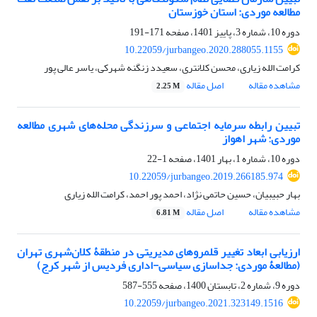
مطالعه موردی: استان خوزستان
دوره 10، شماره 3، پاییز 1401، صفحه
171-191
10.22059/jurbangeo.2020.288055.1155
کرامت الله زیاری، محسن کلانتری، سعیدد زنگنه شهرکی، یاسر عالی پور
مشاهده مقاله
اصل مقاله
2.25 M
تبیین رابطه سرمایه اجتماعی و سرزندگی محله‌های شهری مطالعه
موردی: شهر اهواز
دوره 10، شماره 1، بهار 1401، صفحه
1-22
10.22059/jurbangeo.2019.266185.974
بهار حبیبیان، حسین حاتمی نژاد، احمد پور احمد، کرامت الله زیاری
مشاهده مقاله
اصل مقاله
6.81 M
ارزیابی ابعاد تغییر قلمروهای مدیریتی در منطقۀ کلان‌شهری تهران
(مطالعۀ موردی: جداسازی سیاسی-اداری فردیس از شهر کرج)
دوره 9، شماره 2، تابستان 1400، صفحه
555-587
10.22059/jurbangeo.2021.323149.1516