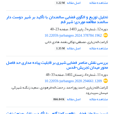
مشاهده مقاله
اصل مقاله
1.22 M
تحلیل توزیع و الگوی فضایی سالمندان با تأکید بر شهر دوست دار
سالمند مطالعه موردی: شهر قم
دوره 12، شماره 3، پاییز 1403، صفحه
23-40
10.22059/jurbangeo.2024.378784.1962
کرامت اله زیاری، مصطفی توکلی نغمه، هادی خانی
مشاهده مقاله
اصل مقاله
1.35 M
بررسی نقش عناصر فضایی شهری بر قابلیت پیاده مداری حد فاصل
محور میدان تجریش-قدس
دوره 11، شماره 4، زمستان 1402، صفحه
33-48
10.22059/jurbangeo.2020.294661.1209
کرامت الله زیاری، احمد پوراحمد، رحمت اله فرهودی، سعید زنگنه شهرکی،
مهسان سپیدرود
مشاهده مقاله
اصل مقاله
866.04 K
تبیین سازمان فضایی نظام سکونتگاهی با تأکید بر نقش صنعت نفت