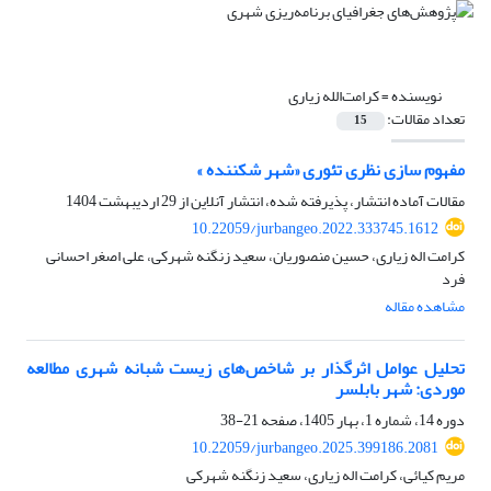
نویسنده =
کرامت‌الله زیاری
تعداد مقالات:
15
مفهوم سازی نظری تئوری «شهر شکننده »
مقالات آماده انتشار، پذیرفته شده، انتشار آنلاین از
29 اردیبهشت 1404
10.22059/jurbangeo.2022.333745.1612
کرامت اله زیاری، حسین منصوریان، سعید زنگنه شهرکی، علی اصغر احسانی
فرد
مشاهده مقاله
تحلیل عوامل اثرگذار بر شاخص‌های زیست شبانه شهری مطالعه
موردی: شهر بابلسر
دوره 14، شماره 1، بهار 1405، صفحه
21-38
10.22059/jurbangeo.2025.399186.2081
مریم کیائی، کرامت اله زیاری، سعید زنگنه شهرکی