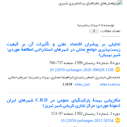
نویسنده =
بهزاد رنجبرنیا
تعداد مقالات:
2
تحلیلی بر پیشران اقتصاد نفتی و تأثیرات آن بر کیفیت
زیست‌پذیری جوامع محلی در شهرهای استخراجی (مطالعۀ موردی:
شهر بهبهان)
دوره 8، شماره 4، زمستان 1399، صفحه
737-760
10.22059/jurbangeo.2020.306628.1338
محمدتقی حیدری، اصغر رشیدی ابراهیم حصاری، بهزاد رنجبرنیا، مریم رحمانی
مشاهده مقاله
اصل مقاله
1.18 M
مکان‌یابی بهینۀ پارکینگ‏های عمومی در C.B.D شهرهای ایران
(نمونۀ موردی: مرکز تجاری تاریخی شهر تبریز)
دوره 1، شماره 1، زمستان 1392، صفحه
97-113
10.22059/jurbangeo.2013.50554