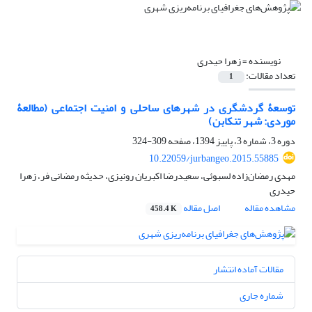
نویسنده =
زهرا حیدری
تعداد مقالات:
1
توسعۀ گردشگری در شهرهای ساحلی و امنیت اجتماعی (مطالعۀ
موردی: شهر تنکابن)
دوره 3، شماره 3، پاییز 1394، صفحه
309-324
10.22059/jurbangeo.2015.55885
مهدی رمضان‌زاده لسبوئی، سعیدرضا اکبریان رونیزی، حدیثه رمضانی فر، زهرا
حیدری
مشاهده مقاله
اصل مقاله
458.4 K
مقالات آماده انتشار
شماره جاری