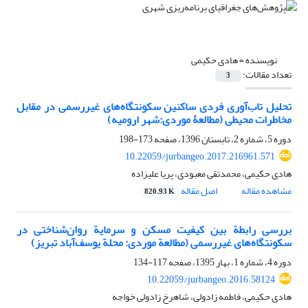
نویسنده =
هادی حکیمی
تعداد مقالات:
3
تحلیل تاب‌آوری فردی ساکنین سکونتگاه‌های غیررسمی در مقابل
مخاطرات محیطی (مطالعۀ موردی:شهر ارومیه)
دوره 5، شماره 2، تابستان 1396، صفحه
173-198
10.22059/jurbangeo.2017.216961.571
هادی حکیمی، محمدتقی معبودی، پریا علیزاده
مشاهده مقاله
اصل مقاله
820.93 K
بررسی رابطة بین کیفیت مسکن و سرمایة روان‌شناختی در
سکونتگاه‌های غیر‌‌رسمی (مطالعة موردی: محلة یوسف‌آباد تبریز)
دوره 4، شماره 1، بهار 1395، صفحه
117-134
10.22059/jurbangeo.2016.58124
هادی حکیمی، فاطمه زادولی، شاهرخ زادولی خواجه