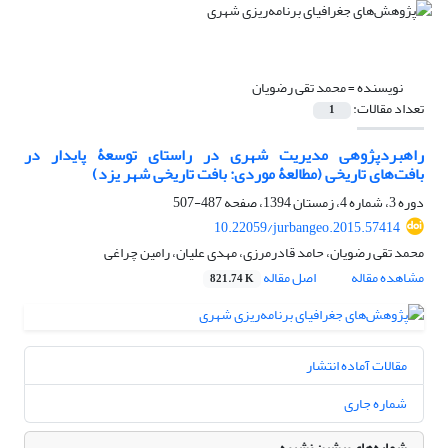
نویسنده =
محمد تقی رضویان
تعداد مقالات:
1
راهبردپژوهی مدیریت شهری در راستای توسعۀ پایدار در
بافت‌‌های تاریخی (مطالعۀ موردی: بافت تاریخی شهر یزد)
دوره 3، شماره 4، زمستان 1394، صفحه
487-507
10.22059/jurbangeo.2015.57414
محمد تقی رضویان، حامد قادرمرزی، مهدی علیان، رامین چراغی
مشاهده مقاله
اصل مقاله
821.74 K
مقالات آماده انتشار
شماره جاری
شماره‌های پیشین نشریه