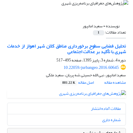
نویسنده =
سعید امانپور
تعداد مقالات:
1
تحلیل فضایی سطوح برخورداری مناطق کلان شهر اهواز از خدمات
شهری با تأکید بر عدالت اجتماعی
دوره 4، شماره 3، پاییز 1395، صفحه
495-517
10.22059/jurbangeo.2016.60645
سعید امانپور، نبی الله حسیتی شه پریان، سعید ملکی
مشاهده مقاله
اصل مقاله
881.22 K
مقالات آماده انتشار
شماره جاری
شماره‌های پیشین نشریه