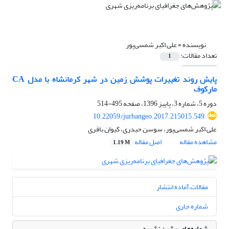
نویسنده =
علی اکبر شمسی‌پور
تعداد مقالات:
1
پایش روند تغییرات پوشش زمین در شهر کرمانشاه با مدل CA
مارکوف
دوره 5، شماره 3، پاییز 1396، صفحه
495-514
10.22059/jurbangeo.2017.215015.549
علی اکبر شمسی‌پور، سوسن حیدری، کیوان باقری
مشاهده مقاله
اصل مقاله
1.19 M
مقالات آماده انتشار
شماره جاری
شماره‌های پیشین نشریه