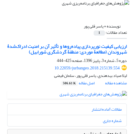
نویسنده =
یاسر قلی پور
تعداد مقالات:
1
ارزیابی کیفیت نورپردازی پیاده‌روها و تأثیر آن بر امنیت ادراک‌شدۀ
شهروندان (مطالعۀ موردی: منطقۀ گردشگری شورابیل)
دوره 5، شماره 3، پاییز 1396، صفحه
425-444
10.22059/jurbangeo.2018.215139.554
لیلا صیاد بیدهندی، یاسر قلی پور، سلمان فیضی
مشاهده مقاله
اصل مقاله
506.61 K
مقالات آماده انتشار
شماره جاری
شماره‌های پیشین نشریه