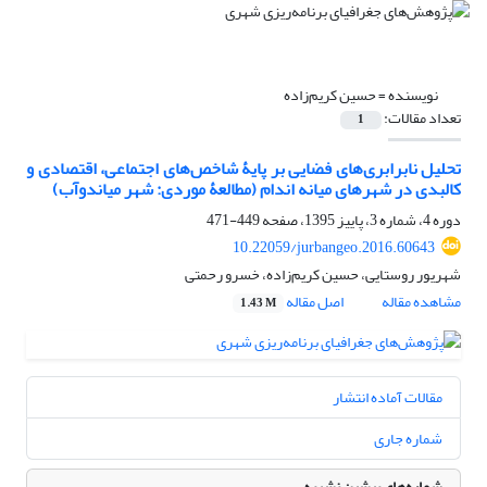
نویسنده =
حسین کریم‌زاده
تعداد مقالات:
1
تحلیل نابرابری‌های فضایی بر پایۀ شاخص‌های اجتماعی، اقتصادی و
کالبدی در شهرهای میانه اندام (مطالعۀ موردی: شهر میاندوآب)
دوره 4، شماره 3، پاییز 1395، صفحه
449-471
10.22059/jurbangeo.2016.60643
شهریور روستایی، حسین کریم‌زاده، خسرو رحمتی
مشاهده مقاله
اصل مقاله
1.43 M
مقالات آماده انتشار
شماره جاری
شماره‌های پیشین نشریه