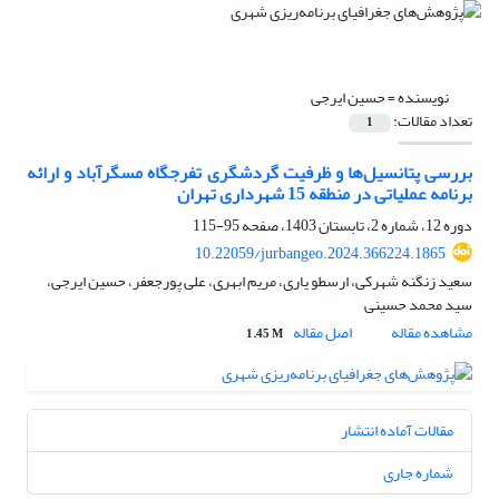
نویسنده =
حسین ایرجی
تعداد مقالات:
1
بررسی پتانسیل‌ها و ظرفیت گردشگری تفرجگاه مسگرآباد و ارائه
برنامه عملیاتی در منطقه 15 شهرداری تهران
دوره 12، شماره 2، تابستان 1403، صفحه
95-115
10.22059/jurbangeo.2024.366224.1865
سعید زنگنه شهرکی، ارسطو یاری، مریم ابهری، علی پورجعفر، حسین ایرجی،
سید محمد حسینی
مشاهده مقاله
اصل مقاله
1.45 M
مقالات آماده انتشار
شماره جاری