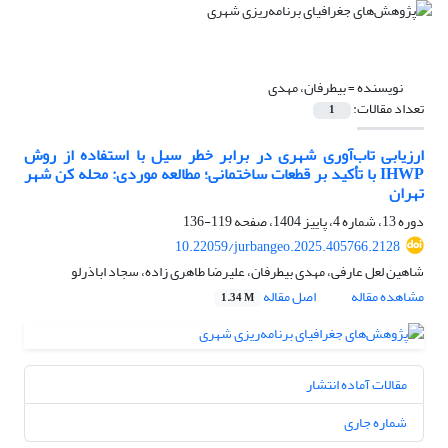
نویسنده =
بیطرفان، مهدی
تعداد مقالات:
1
ارزیابی تاب‌آوری شهری در برابر خطر سیل با استفاده از روش
IHWP با تأکید بر قطعات ساختمانی؛ مطالعه موردی: محله کن شهر
تهران
دوره 13، شماره 4، پاییز 1404، صفحه
119-136
10.22059/jurbangeo.2025.405766.2128
شاهین لعل عارفی، مهدی بیطرفان، علیرضا طاهری زاده، سجاد اباذرلو
مشاهده مقاله
اصل مقاله
1.34 M
مقالات آماده انتشار
شماره جاری