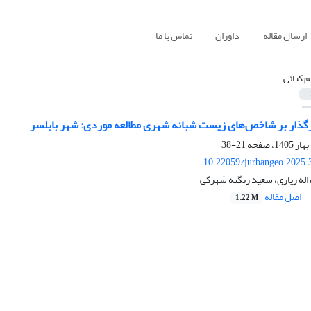
ارسال مقاله
داوران
تماس با ما
م کیائی
رگذار بر شاخص‌های زیست شبانه شهری مطالعه موردی: شهر بابلسر
21-38
10.22059/jurbangeo.2025.
 اله زیاری، سعید زنگنه شهرکی
اصل مقاله
1.22 M