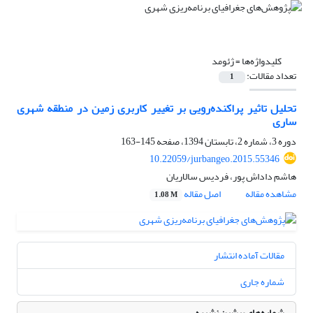
کلیدواژه‌ها =
ژئومد
تعداد مقالات:
1
تحلیل تاثیر پراکنده‌رویی بر تغییر کاربری زمین در منطقه شهری
ساری
دوره 3، شماره 2، تابستان 1394، صفحه
145-163
10.22059/jurbangeo.2015.55346
هاشم داداش پور، فردیس سالاریان
مشاهده مقاله
اصل مقاله
1.08 M
مقالات آماده انتشار
شماره جاری
شماره‌های پیشین نشریه