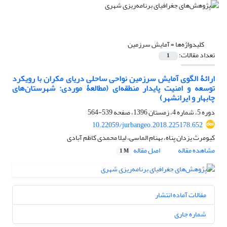
کلیدواژه‌ها =
آمایش سرزمین
تعداد مقالات:
1
ارائۀ الگوی آمایش سرزمین نواحی ساحلی دریای مکران با رویکرد
توسعه و امنیت پایدار منطقه‌ای (مطالعۀ موردی: شهرستان‌های
چابهار و ایرانشهر)
دوره 5، شماره 4، زمستان 1396، صفحه
539-564
10.22059/jurbangeo.2018.225178.652
کیومرث یزدان پناه، بهنام الماسی، لیلا محمدی کاظم آبادی
مشاهده مقاله
اصل مقاله
1 M
مقالات آماده انتشار
شماره جاری