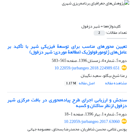
کلیدواژه‌ها =
شهر دزفول
تعداد مقالات:
2
تعیین محورهای مناسب برای توسعۀ فیزیکی شهر با تأکید بر
عامل‌های ژئومورفولوژیک (مطالعۀ موردی: شهر دزفول)
دوره 5، شماره 4، زمستان 1396، صفحه
565-583
10.22059/jurbangeo.2018.224989.651
رعنا شیخ بیگلو، سعید نگهبان
مشاهده مقاله
اصل مقاله
1.17 M
سنجش و ارزیابی اجرای طرح پیاده‌محوری در بافت مرکزی شهر
دزفول ازنظر ساکنان و کسبه
دوره 5، شماره 1، بهار 1396، صفحه
1-18
10.22059/jurbangeo.2017.63060
یونس غلامی، محسن شاطریان، محمدرضا بسحاق، معصومه جهانی