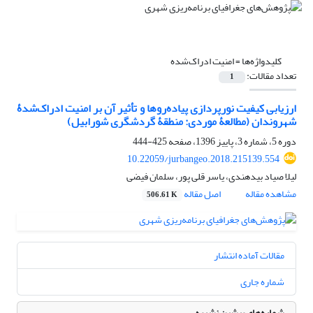
کلیدواژه‌ها =
امنیت ادراک‌شده
تعداد مقالات:
1
ارزیابی کیفیت نورپردازی پیاده‌روها و تأثیر آن بر امنیت ادراک‌شدۀ
شهروندان (مطالعۀ موردی: منطقۀ گردشگری شورابیل)
دوره 5، شماره 3، پاییز 1396، صفحه
425-444
10.22059/jurbangeo.2018.215139.554
لیلا صیاد بیدهندی، یاسر قلی پور، سلمان فیضی
مشاهده مقاله
اصل مقاله
506.61 K
مقالات آماده انتشار
شماره جاری
شماره‌های پیشین نشریه