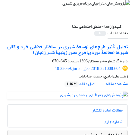
کلیدواژه‌ها =
منطق اجتماعی فضا
تعداد مقالات:
1
تحلیل تأثیر طرح‌های توسعۀ شهری بر ساختار فضایی خرد و کلانِ
شهرها (مطالعۀ موردی: طرح محور زینبیۀ شهر زنجان)
دوره 5، شماره 4، زمستان 1396، صفحه
645-670
10.22059/jurbangeo.2018.221008.604
زینب علی‌آبادی، حمیدرضا بابایی
مشاهده مقاله
اصل مقاله
1.46 M
مقالات آماده انتشار
شماره جاری
شماره‌های پیشین نشریه