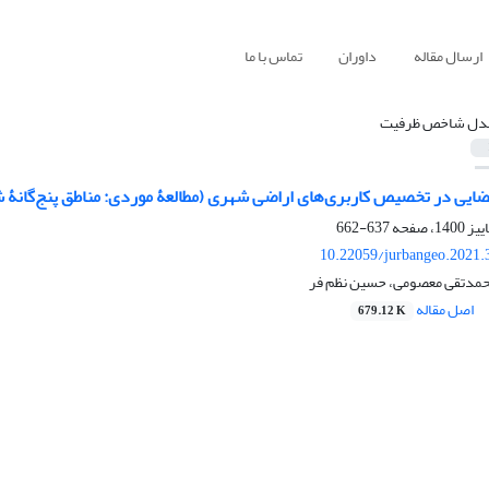
ارسال مقاله
داوران
تماس با ما
دل شاخص ظرفیت
ضایی در تخصیص کاربری‌های اراضی شهری (مطالعۀ موردی: مناطق پنج‌گانۀ 
637-662
10.22059/jurbangeo.2021.
 محمدتقی معصومی، حسین نظم فر
اصل مقاله
679.12 K