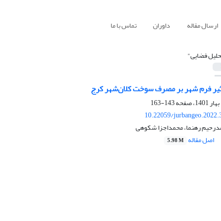
ارسال مقاله
داوران
تماس با ما
حلیل فضایی"
ثیر فرم شهر بر مصرف سوخت کلان‌شهر کرج
143-163
10.22059/jurbangeo.2022.
درحیم رهنما، محمداجزا شکوهی
اصل مقاله
5.98 M