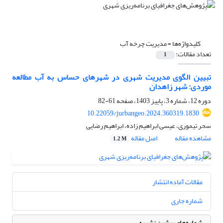
کلیدواژه‌ها =
مدیریت چرخه آب
تعداد مقالات:
1
تبیین الگوی مدیریت شهری در شهرهای حساس به آب مطالعه
موردی: شهر زاهدان
دوره 12، شماره 3، پاییز 1403، صفحه
61-82
10.22059/jurbangeo.2024.360319.1830
سحر تیموری، عیسی ابراهیم زاده، ابراهیم رضایی
مشاهده مقاله
اصل مقاله
1.2 M
مقالات آماده انتشار
شماره جاری
شماره‌های پیشین نشریه