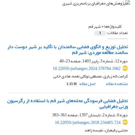
کلیدواژه‌ها =
شهر قم
تعداد مقالات:
3
تحلیل توزیع و الگوی فضایی سالمندان با تأکید بر شهر دوست دار
سالمند مطالعه موردی: شهر قم
دوره 12، شماره 3، پاییز 1403، صفحه
23-40
10.22059/jurbangeo.2024.378784.1962
کرامت اله زیاری، مصطفی توکلی نغمه، هادی خانی
مشاهده مقاله
اصل مقاله
1.35 M
تحلیل فضایی فرسودگی محله‌های شهر قم با استفاده از رگرسیون
وزنی جغرافیایی
دوره 6، شماره 2، تابستان 1397، صفحه
361-383
10.22059/jurbangeo.2018.234405.724
مجتبی رفیعیان، نفیسه زاهد