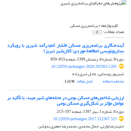
کلیدواژه‌ها =
برنامه‌ریزی مسکن
تعداد مقالات:
2
آینده‌نگاری برنامه‌ریزی مسکن اقشار کم‌درآمد شهری با رویکرد
سناریونویسی (مطالعة موردی: کلان‌شهر تبریز)
دوره 8، شماره 4، زمستان 1399، صفحه
833-859
10.22059/jurbangeo.2020.293363.1201
شهریور روستایی، عادل شری زاده
مشاهده مقاله
اصل مقاله
1.22 M
ارزیابی شاخص‌های مسکن بومی در محله‌های شهر میبد، با تأکید بر
عوامل مؤثر بر شکل‌گیری مسکن بومی
دوره 6، شماره 1، بهار 1397، صفحه
197-213
10.22059/jurbangeo.2017.212367.521
حمیدرضا وارثی، جمال محمدی، محمدرضا جعفری ندوشن