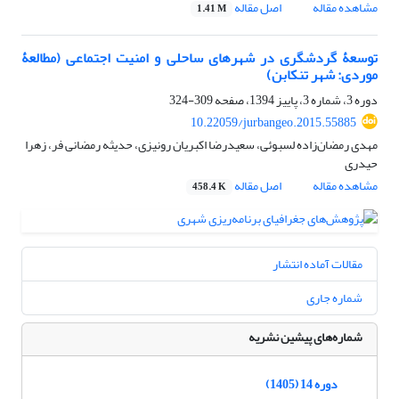
مشاهده مقاله
اصل مقاله
1.41 M
توسعۀ گردشگری در شهرهای ساحلی و امنیت اجتماعی (مطالعۀ
موردی: شهر تنکابن)
دوره 3، شماره 3، پاییز 1394، صفحه
309-324
10.22059/jurbangeo.2015.55885
مهدی رمضان‌زاده لسبوئی، سعیدرضا اکبریان رونیزی، حدیثه رمضانی فر، زهرا
حیدری
مشاهده مقاله
اصل مقاله
458.4 K
مقالات آماده انتشار
شماره جاری
شماره‌های پیشین نشریه
دوره 14 (1405)