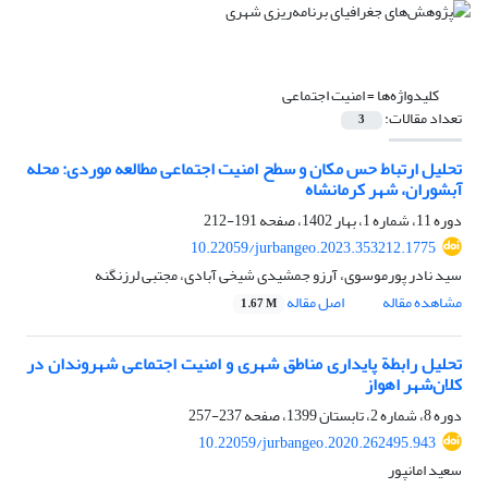
کلیدواژه‌ها =
امنیت اجتماعی
تعداد مقالات:
3
تحلیل ارتباط حس مکان و سطح امنیت اجتماعی مطالعه موردی: محله
آبشوران، شهر کرمانشاه
دوره 11، شماره 1، بهار 1402، صفحه
191-212
10.22059/jurbangeo.2023.353212.1775
سید نادر پورموسوی، آرزو جمشیدی شیخی آبادی، مجتبی لرزنگنه
مشاهده مقاله
اصل مقاله
1.67 M
تحلیل رابطة پایداری مناطق شهری و امنیت اجتماعی شهروندان در
کلان‌شهر اهواز
دوره 8، شماره 2، تابستان 1399، صفحه
237-257
10.22059/jurbangeo.2020.262495.943
سعید امانپور