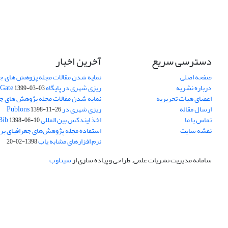
دسترسی سریع
آخرین اخبار
صفحه اصلی
نمایه شدن مقالات مجله پژوهش های جغ
درباره نشریه
ریزی شهری در پایگاه Research Gate
1399-03-03
اعضای هیات تحریریه
نمایه شدن مقالات مجله پژوهش های جغ
ارسال مقاله
ریزی شهری در Publons
1398-11-26
تماس با ما
اخذ ایندکس بین المللی ResearchBib
1398-06-10
نقشه سایت
استفاده مجله پژوهش‌های جغرافیای برن
نرم افزارهای مشابه یاب
1398-02-20
سامانه مدیریت نشریات علمی.
طراحی و پیاده سازی از
سیناوب