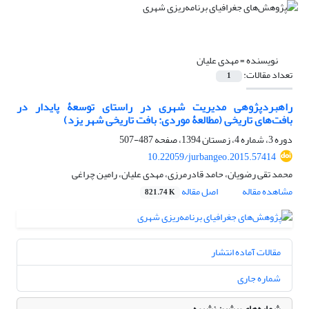
نویسنده =
مهدی علیان
تعداد مقالات:
1
راهبردپژوهی مدیریت شهری در راستای توسعۀ پایدار در
بافت‌‌های تاریخی (مطالعۀ موردی: بافت تاریخی شهر یزد)
دوره 3، شماره 4، زمستان 1394، صفحه
487-507
10.22059/jurbangeo.2015.57414
محمد تقی رضویان، حامد قادرمرزی، مهدی علیان، رامین چراغی
مشاهده مقاله
اصل مقاله
821.74 K
مقالات آماده انتشار
شماره جاری
شماره‌های پیشین نشریه