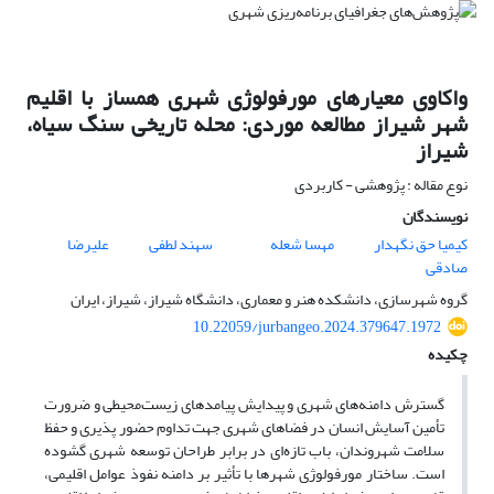
واکاوی معیارهای مورفولوژی شهری همساز با اقلیم
شهر شیراز مطالعه موردی: محله تاریخی سنگ سیاه،
شیراز
نوع مقاله : پژوهشی - کاربردی
نویسندگان
کیمیا حق نگهدار
مهسا شعله
سهند لطفی
علیرضا
صادقی
گروه شهرسازی، دانشکده هنر و معماری، دانشگاه شیراز، شیراز، ایران
10.22059/jurbangeo.2024.379647.1972
چکیده
گسترش دامنه‌های شهری و پیدایش پیامدهای زیست‌محیطی و ضرورت
تأمین آسایش انسان در فضاهای شهری جهت تداوم حضور پذیری و حفظ
سلامت شهروندان، باب تازه‌ای در برابر طراحان توسعه شهری گشوده
است. ساختار مورفولوژی شهرها با تأثیر بر دامنه نفوذ عوامل اقلیمی،