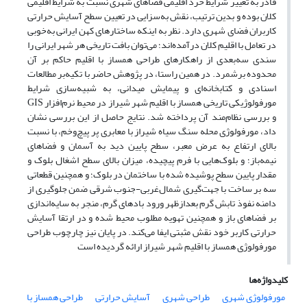
قادر به تغییر شرایط خرد اقلیمی فضاهای شهری نسبت به شرایط اقلیمی
کلان بوده و بدین ترتیب، نقش به‌سزایی در تعیین سطح آسایش حرارتی
کاربران فضای شهری دارد. نظر به اینکه ساختارهای کهن ایرانی به‌خوبی
در تعامل با اقلیم کلان درآمده‌اند؛ می‌توان بافت تاریخی هر شهر ایرانی را
سندی سه‌بعدی از راهکارهای طراحی همساز با اقلیم حاکم بر آن
محدوده برشمرد. در همین راستا، در پژوهش حاضر با تکیه‌بر مطالعات
اسنادی و کتابخانه‌ای و پیمایش میدانی، به شبیه‌سازی شرایط
مورفولوژیکی تاریخی همساز با اقلیم شهر شیراز در محیط نرم‌افزار GIS
و بررسی نظام‌مند آن پرداخته شد. نتایج حاصل از این بررسی نشان
داد، مورفولوژی محله سنگ سیاه شیراز با معابری پر پیچ‌وخم، با نسبت
بالای ارتفاع به عرض معبر، سطح پایین دید به آسمان و فضاهای
نیمه‌باز؛ و بلوک‌هایی با فرم پیچیده، میزان بالای سطح اشغال بلوک و
مقدار پایین سطح پوشیده شده با ساختمان در بلوک؛ و همچنین قطعاتی
سه بر ساخت با جهت‌گیری شمال‌غربی-جنوب شرقی ضمن جلوگیری از
دامنه نفوذ تابش گرم بعدازظهر ورود بادهای گرم، منجر به سایه‌اندازی
بر فضاهای باز و همچنین تهویه مطلوب محیط شده و در ارتقا آسایش
حرارتی کاربر خود نقش مثبتی ایفا می‌کند. در پایان نیز چارچوب طراحی
مورفولوژی همساز با اقلیم شهر شیراز ارائه گردیده است
کلیدواژه‌ها
مورفولوژی شهری
طراحی شهری
آسایش حرارتی
طراحی همساز با