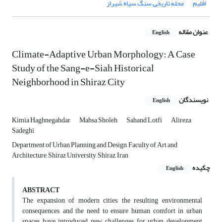
اقلیم
محله تاریخی سنگ سیاه شیراز
عنوان مقاله
English
Climate-Adaptive Urban Morphology: A Case
Study of the Sang-e-Siah Historical
Neighborhood in Shiraz City
نویسندگان
English
Kimia Haghnegahdar
Mahsa Sholeh
Sahand Lotfi
Alireza
Sadeghi
Department of Urban Planning and Design, Faculty of Art and
Architecture, Shiraz University, Shiraz, Iran
چکیده
English
ABSTRACT
The expansion of modern cities, the resulting environmental
consequences, and the need to ensure human comfort in urban
spaces have introduced new challenges for urban development