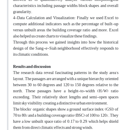
characteristics, including passage widths, block shapes, and overall
granularity.
4-Data Calculation and Visualization: Finally, we used Excel to
compute additional indicators, such as the percentage of built-up
versus unbuilt areas, the building coverage ratio, and more. Excel
also helped us create charts to visualize these findings.
Through this process, we gained insights into how the historical
design of the Sang-e-Siah neighborhood effectively responds to
its climatic conditions.
Results and discussion
The research data reveal fascinating patterns in the study area’s
layout. The passages are arranged with a unique hierarchy, oriented
between 30 to 60 degrees and 120 to 150 degrees relative to the
north. These passages have a height-to-width (H/W) ratio
exceeding. Their relatively short lengths and semi-open spaces
limit sky visibility, creating a distinctive urban environment.
The blocks’ organic shapes show a ground surface index (GSI) of
70 to 80% and a building coverage ratio (BSC) of 100 to 120%. They
have a low unbuilt space ratio of 0.17 to 0.29, which helps shield
them from direct climatic effects and strong winds.