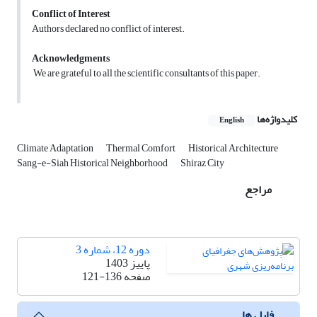
Conflict of Interest
Authors declared no conflict of interest.
Acknowledgments
We are grateful to all the scientific consultants of this paper.
کلیدواژه‌ها
English
Climate Adaptation
Thermal Comfort
Historical Architecture
Sang-e-Siah Historical Neighborhood
Shiraz City
مراجع
دوره 12، شماره 3
پاییز 1403
صفحه
121-136
فایل ها