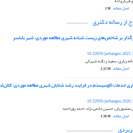
 قربان‌زاده
اصل مقاله
1 M
 از رساله دکتری
رگذار بر شاخص‌های زیست شبانه شهری مطالعه موردی: شهر بابلسر
10.22059/jurbangeo.2025.
 اله زیاری، سعید زنگنه شهرکی
اصل مقاله
1.22 M
ری خدمات اکوسیستم در فرایند رشد شتابان شهری مطالعه موردی: کلان‌شه
10.22059/jurbangeo.2026.
 منصوریان، حسین حاتمی نژاد، احمد پوراحمد
اصل مقاله
1.36 M
ربردی