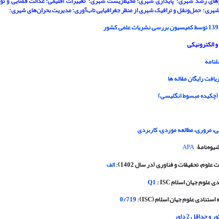
وهای رشد شهری؛ پایداری شهری؛ محیط‌زیست شهری؛ تغییرات اقلیمی؛ عدالت فضایی و ت
هری؛ حمل‌ونقل و ترافیک شهری از منظر جغرافیایی تاب‌آوری؛ مدیریت بحران‌های شهری؛
و الکترونیکی
نامه
ریافت رایگان مقاله ها
(چکیده مبسوط انگلیسی)
 مروری، مطالعه موردی، کاربردی
یوه‌نامۀ
APA
علوم، تحقیقات و فناوری (در سال 1402):
الف
ادی علوم جهان اسلام
: ISC
Q1
ه استنادی علوم جهان اسلام
(ISC):
0/719
و حداقل 2 داور