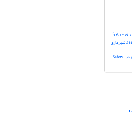
ارزیابی آسیب‌پذیری فیزیکی بافت‌های شهری در برابر زلزله در روش RADIUS (نمونۀ موردی: منطقۀ 3 شهرداری
تحلیل وضعیت نورپردازی و ارزیابی ایمنی فضاهای شهری با استفاده از راهبردهای CPTED و مدل ارزیابی Safety