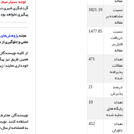
مقاله
توجه بسیار مهم :
گردشگری شهری در بر
نسبت
1821.19
پیگیری نخواهد بود.
مشاهده بر
مقاله
نسبت
1477.85
مجله
پژوهش‌های ج
دریافت
علمی و جلوگیری از 
فایل بر
مقاله
از کلیه نویسندگان
تعداد
471
همین طریق نیز پیگی
مقالات
خودداری نمایند؛ زی
پذیرفته
شده
درصد
21
پذیرش
تعداد
10
پایگاه های
نمایه شده
نویسندگان محترم م
تعداد
452
به فصلنامه ارسال ن
داوران