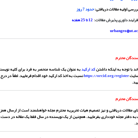
بررسی اولیه مقالات دریافتی:
حدود 7 روز
 فرایند داوری پذیرش مقالات
:
12 تا 25 هفته
urbangeo@
ut.ac
یسندگان محترم
ند با توجه به اینکه داشتن
کد ارکید
به عنوان یک شناسه منحصر به فرد برای کلیه نویسندگ
 سایت
https://orcid.org/register
نسبت به اخذ کد ارکید خود اقدام فرمایید. لطفاً در درج
ید.
یسندگان محترم
الای مقالات دریافتی و نیز تصمیم هیات تحریریه محترم مجله خواهشمند است از ارسال همزم
ه دفتر مجله خودداری بفرمایید. همچنین از یک نویسنده در سال فقط یک مقاله در دست
.