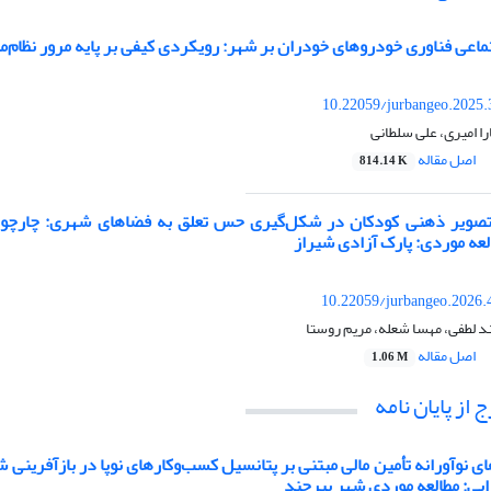
ماعی فناوری خودروهای خودران بر شهر: رویکردی کیفی بر پایه مرور نظام‌م
10.22059/jurbangeo.2025.
ا امیری، علی سلطانی
اصل مقاله
814.14 K
تصویر ذهنی کودکان در شکل‌گیری حس تعلق به فضاهای شهری: چارچوب
عه موردی: پارک آزادی شیراز
10.22059/jurbangeo.2026.
 لطفی، مهسا شعله، مریم روستا
اصل مقاله
1.06 M
از پایان نامه
ی نوآورانه تأمین مالی مبتنی بر پتانسیل کسب‌وکارهای نوپا در بازآفرینی شه
یی: مطالعه موردی شهر بیرجند