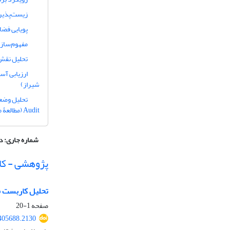
زیست‌پذیر
پویایی فضایی 
مفهوم‌ساز
تحلیل نقش پی
شیراز)
Audit (مطالعۀ موردی: پارک ملت شهر زنجان)
شماره جاری:
دوره 14،
پژوهشی - کا
تحلیل کاربست مدل
صفحه
1-20
405688.2130