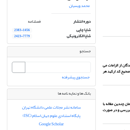
محمد ویسیان
دوره انتشار
فصلنامه
شاپا چاپی
2383-1456
شاپا الکترونیکی
2423-7779
جستجو
ان از الزامات می
 صحیح کد ارکید هر
جستجوی پیشرفته
بانک ها و نمایه نامه ها
ان چندین مقاله با
سامانه نشر مجلات علمی دانشگاه تهران
 بررسی و در صورت
پایگاه استنادی علوم جهان اسلام (ISC)
Google Scholar