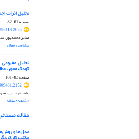
تحلیل اثرات اجت
صفحه
61-82
398118.2075
صابر محمدپور، سار
مشاهده مقاله
تحلیل مفهومی 
کودک محور، مطال
صفحه
83-101
409481.2152
عاطفه رحیمی، سهند
مشاهده مقاله
مقاله مستخرج 
مدل‌ها و روش‌ها
مکتب کارکردگرا