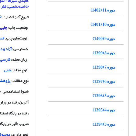
کالبدی شهرها؛ الگ
حاشیه‌نشینی؛ فقر ش
دوره 11 (1402)
تاریخ آغاز اعتبار
1392 توسط کمیسیون بررسی نشریات علمی کشور
:
دوره 10 (1401)
وضعیت چاپ:
چاپی 
نوبت‌های چاپ:
فصل
دوره 9 (1400)
دسترسی:
آزاد و د
دوره 8 (1399)
زبان مجله:
فارسی 
دوره 7 (1398)
نوع مجله:
علمی
نوع مقالات
پژوهشی،
دوره 6 (1397)
:
شیوۀ استناددهی
ش
:
دوره 5 (1396)
آخرین رتبه در وزارت 
دوره 4 (1395)
رتبه در پایگاه استن
ضریب تأثیر در پایگا
دوره 3 (1394)
نوع داوری:
دوسوکور 