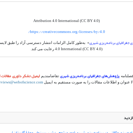
Attribution 4.0 International (CC BY 4.0)
https://creativecommons.org/licenses/by/4.0/
 جغرافیای برنامه‌ریزی شهری
» به‌طور کامل الزامات انتشار دسترسی آزاد را طبق لا
4.0 International (CC BY 4.0)
رعایت می کند.
پژوهش‌های جغرافیای برنامه‌ریزی شهری
ایمیل تشکر داوری مقالات ا
فصلنامه
تقاضامندیم
F
عنوان و اطلاعات مقالات را به صورت مستقیم به ایمیل
eviews@webofscience.com
ازدید
امه‌ریزی وکالتی در برنامه‌ریزی شهری (موردپژوهی: شهر سبزوار، محلۀ گلستان)