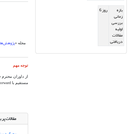
بازه
6 روز
زمانی
بررسی
اولیه
مقالات
دریافتی
پژوهش‌های
مجله «
توجه مهم
از داوران محترم 
مستقیم با
orward
مقالات پر ب
رویکرد برن