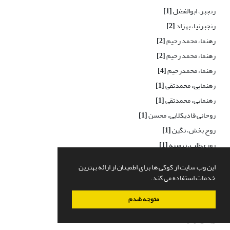
رنجبر، ابوالفضل
[1]
رنجبرنیا، بهزاد
[2]
رهنما، محمد رحیم
[2]
رهنما، محمد رحیم
[2]
رهنما، محمدرحیم
[4]
رهنمایی، محمدتقی
[1]
رهنمایی، محمدتقی
[1]
روحانی قادیکلایی، محسن
[1]
روح بخش، نگین
[1]
روزی‌طلب، تهمینه
[1]
روستا، مجتبی
[1]
این وب سایت از کوکی ها برای اطمینان از ارائه بهترین
روستا، مریم
[2]
خدمات استفاده می کند.
روستایی، شهریور
[6]
متوجه شدم
روی دل، جابر
[1]
ریاحی، وحید
[1]