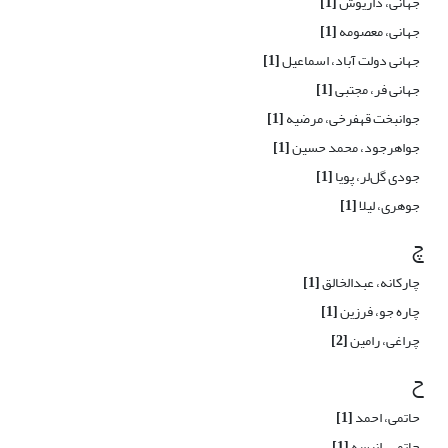
جهانی، داریوش
[1]
جهانی، معصومه
[1]
جهانی دولت آباد، اسماعیل
[1]
جهانی فر، مجتبی
[1]
جوانبخت قهفرخی، مرضیه
[1]
جواهرجود، محمد حسین
[1]
جودی گل‌لر، پویا
[1]
جوهری، لیلا
[1]
چ
چارکانه، عبدالخالق
[1]
چاره جو، فرزین
[1]
چراغی، رامین
[2]
ح
حاتمی، احمد
[1]
حاتمی، انیسه
[1]