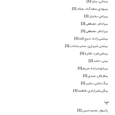
بندانی، سارا
[1]
بهبودی سعدآباد، میلاد
[1]
بهرامی، بختیار
[1]
بهزادفر، مصطفی
[2]
بهزادفر، مصطفی
[1]
بهشتی زاده، ذبیح الله
[1]
بهشتی شیرازی، سحرسادات
[1]
بهنامی فرد، فائزه
[1]
بیتی، حامد
[2]
بیرانوندزاده، مریم
[1]
بیطرفان، مهدی
[1]
بیگ بابایی، بشیر
[1]
بیگی نصرابادی، فاطمه
[1]
پ
پاسوار، محمدحسن
[1]