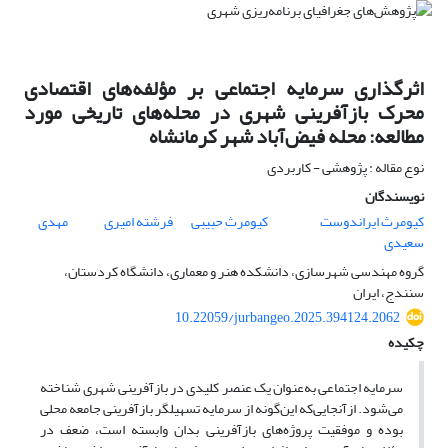
اثرگذاری سرمایه اجتماعی بر مؤلفه‌های اقتصادی
محرک بازآفرینی شهری در محله‌های تاریخی مورد
مطالعه: محله فیض‌آباد شهر کرمانشاه
نوع مقاله : پژوهشی - کاربردی
نویسندگان
کیومرث ایراندوست
کیومرث حبیبی
فرشته امیری
مهدی
سعیدی
گروه مهندسی شهرسازی، دانشکده هنر و معماری، دانشگاه کردستان،
سنندج، ایران
10.22059/jurbangeo.2025.394124.2062
چکیده
سرمایه اجتماعی به‌عنوان یک عنصر کلیدی در بازآفرینی شهری شناخته
می‌شود. ازآنجایی‌که این‌گونه از سرمایه تسهیلگر بازآفرینی جامعه محلی
بوده و موفقیت پروژه‌های بازآفرینی بدان وابسته است، ضعف در