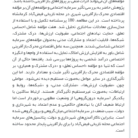
مؤلفه‌های آن می‌تواند اثرات منفی بر پروژه‌های بازآفرینی داشته باشد.
پژوهش حاضر به بررسی تأثیر سرمایه اجتماعی و مؤلفه‌های آن بر مؤلفه
اقتصادی محرک بازآفرینی شهری در محله تاریخی فیض‌آباد کرمانشاه
پرداخته است. در این مطالعه، 180 پرسشنامه تکمیل و با استفاده از
مدل‌سازی معادلات ساختاری تحلیل شد. هفت مؤلفه شامل احساس
تعلق، حمایت نهادهای اجتماعی، مقبولیت ارزش‌ها، درک مشترک،
شبکه‌ها، قابلیت اعتماد و مشارکت مدنی به‌عنوان مؤلفه‌های سرمایه
اجتماعی شناسایی شدند. همچنین سه عامل اقتصادی محرک بازآفرینی
شامل باور به افزایش ارزش املاک، تمایل به استفاده از وام‌ها و انگیزه
اختصاص درآمد شخصی به پروژه‌ها بررسی شد. یافته‌ها حاکی از آن
است که تنها دو مؤلفه «احساس تعلق» و «درک مشترک و همیاری» بر
مؤلفه اقتصادی محرک بازآفرینی تأثیر مثبت و معنادار دارند. اما این
تأثیرگذاری در سایر عوامل به‌صورت مستقیم دیده نمی‌شود. عواملی
چون «مقبولیت ارزش‌ها»، «مشارکت مدنی» و «شبکه‌ها، روابط و
ارتباطات» به‌صورت غیرمستقیم تأثیرگذار هستند. ارتباط ساکنین با
یکدیگر (سرمایه درون‌گروهی) از وضعیت مطلوبی برخوردار است اما
ارتباط ضعیف آنان با نهادهای حاکمیتی و عدم اعتماد به شهرداری و
دولت، سبب ضعف در سرمایه اجتماعی میان گروهی و برون گروهی شده
است. بنابراین ناکارآمدی‌های شهرداری و دولت، پتانسیل‌های سرمایه
اجتماعی محله تاریخی فیض‌آباد را برای بازآفرینی پایدار محدود ساخته
است.