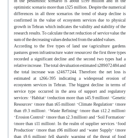
in the pessimistic scenario is about $199 million and in the
optimistic scenario more than $325 million. Despite the numerical
differences, in all three scenarios, the trend of sharp decline is
confirmed in the value of ecosystem services due to physical
growth in Tehran, which indicates the validity and stability of the
research results. To calculate the net reduction of service value, the
sum of the decreasing values deducted from the added values.
According to the five types of land use (agriculture, gardens,
pastures, green infrastructure, water resources), the first three types
recorded a significant decline and the second two types had a
relative increase. The total devaluation estimated $289,072,484 and
the total increase was $24,677,244; Therefore, the net loss is
estimated at $266/395 indicating a widespread erosion of
ecosystem services in Tehran. The biggest decline, in terms of
service type, occurred in the area of support and regulatory
services: "Habitat" (reduction more than $45.9 million), "Genetic
Resources" (more than $65 million), "Climate Regulation" (more
than $9.3 million). "Waste Refining" (more than $12.2 million),
"Erosion Control" (more than $2.3 million), and "Soil Formation"
(more than $11 million). In the realm of supplier services, "food
Production" (more than $96 million) and "water Supply" (more
than $9.6 million) fell sharply, warning of the threat of food