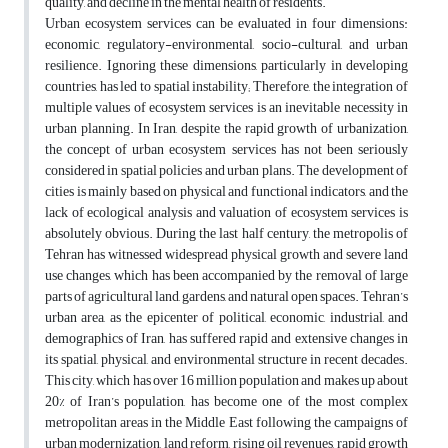
quality, and decline in the mental health of residents.
Urban ecosystem services can be evaluated in four dimensions:
economic, regulatory-environmental, socio-cultural, and urban
resilience. Ignoring these dimensions, particularly in developing
countries, has led to spatial instability; Therefore, the integration of
multiple values of ecosystem services is an inevitable necessity in
urban planning. In Iran, despite the rapid growth of urbanization,
the concept of urban ecosystem services has not been seriously
considered in spatial policies and urban plans. The development of
cities is mainly based on physical and functional indicators, and the
lack of ecological analysis and valuation of ecosystem services is
absolutely obvious. During the last half century, the metropolis of
Tehran has witnessed widespread physical growth and severe land
use changes, which has been accompanied by the removal of large
parts of agricultural land, gardens, and natural open spaces. Tehran’s
urban area, as the epicenter of political, economic, industrial, and
demographics of Iran, has suffered rapid and extensive changes in
its spatial, physical, and environmental structure in recent decades.
This city, which has over 16 million population and makes up about
20% of Iran’s population, has become one of the most complex
metropolitan areas in the Middle East following the campaigns of
urban modernization, land reform, rising oil revenues, rapid growth