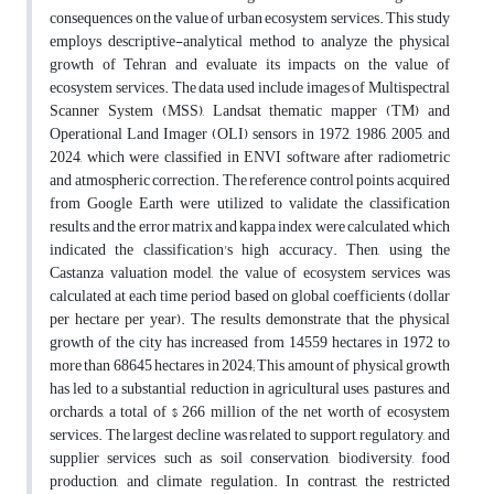
consequences on the value of urban ecosystem services. This study
employs descriptive-analytical method to analyze the physical
growth of Tehran and evaluate its impacts on the value of
ecosystem services. The data used include images of Multispectral
Scanner System (MSS), Landsat thematic mapper (TM) and
Operational Land Imager (OLI) sensors in 1972, 1986, 2005, and
2024, which were classified in ENVI software after radiometric
and atmospheric correction. The reference control points acquired
from Google Earth were utilized to validate the classification
results, and the error matrix and kappa index were calculated, which
indicated the classification's high accuracy. Then, using the
Castanza valuation model, the value of ecosystem services was
calculated at each time period based on global coefficients (dollar
per hectare per year). The results demonstrate that the physical
growth of the city has increased from 14559 hectares in 1972 to
more than 68645 hectares in 2024; This amount of physical growth
has led to a substantial reduction in agricultural uses, pastures, and
orchards, a total of $ 266 million of the net worth of ecosystem
services. The largest decline was related to support, regulatory, and
supplier services such as soil conservation, biodiversity, food
production, and climate regulation. In contrast, the restricted