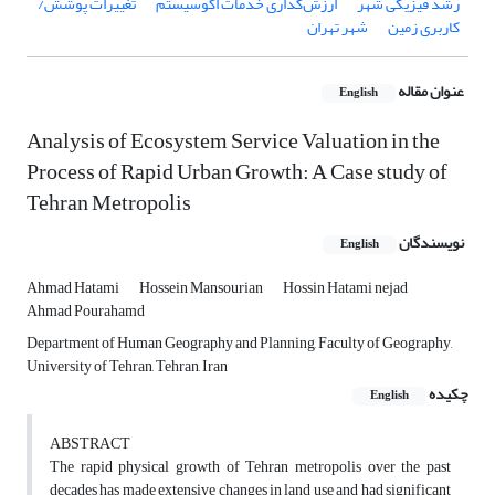
رشد فیزیکی شهر
ارزش‌گذاری خدمات اکوسیستم
تغییرات پوشش/
کاربری زمین
شهر تهران
عنوان مقاله
English
Analysis of Ecosystem Service Valuation in the
Process of Rapid Urban Growth: A Case study of
Tehran Metropolis
نویسندگان
English
Ahmad Hatami
Hossein Mansourian
Hossin Hatami nejad
Ahmad Pourahamd
Department of Human Geography and Planning, Faculty of Geography,
University of Tehran, Tehran, Iran
چکیده
English
ABSTRACT
The rapid physical growth of Tehran metropolis over the past
decades has made extensive changes in land use and had significant