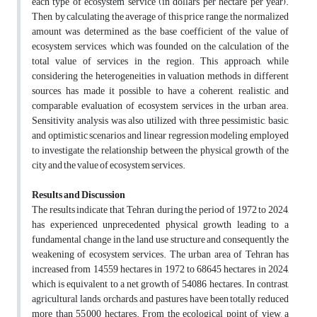
each type of ecosystem service (in dollars per hectare per year).
Then, by calculating the average of this price range, the normalized
amount was determined as the base coefficient of the value of
ecosystem services, which was founded on the calculation of the
total value of services in the region. This approach, while
considering the heterogeneities in valuation methods in different
sources, has made it possible to have a coherent, realistic, and
comparable evaluation of ecosystem services in the urban area.
Sensitivity analysis was also utilized with three pessimistic, basic,
and optimistic scenarios and linear regression modeling employed
to investigate the relationship between the physical growth of the
city and the value of ecosystem services.
Results and Discussion
The results indicate that Tehran, during the period of 1972 to 2024,
has experienced unprecedented physical growth leading to a
fundamental change in the land use structure and consequently the
weakening of ecosystem services. The urban area of Tehran has
increased from 14559 hectares in 1972 to 68645 hectares in 2024,
which is equivalent to a net growth of 54086 hectares. In contrast,
agricultural lands, orchards, and pastures have been totally reduced
more than 55,000 hectares. From the ecological point of view, a