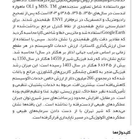
مورداستفاده شامل تصاویر سنجنده‌های MSS، TM و OLI ماهواره
لندست در سال‌های ۱۳۵۰، ۱۳۶۵، ۱۳۸۵ و ۱۴۰۳ است که پس از تصحیح
رادیومتریک و اتمسفریک در نرم‌افزار ENVI طبقه‌بندی شدند. برای
اعتبارسنجی نتایج طبقه‌بندی از نقاط کنترل مرجع برداشت‌شده از
Google
Earth استفاده شد و ماتریس خطا و شاخص کاپا محاسبه گردید
که مقادیر دقت بالای طبقه‌بندی را نشان دادند. سپس با استفاده از
مدل ارزش‌گذاری کاستانزا، ارزش خدمات اکوسیستم در هر مقطع
زمانی بر اساس ضرایب جهانی (دلار بر هکتار در سال) محاسبه شد.
نتایج نشان داد که رشد فیزیکی شهر از 14559 هکتار در سال 1350 به
بیش از ۶۸۶۴۵ هکتار در سال 1403 رسیده است؛ این میزان رشد
فیزیکی منجر به کاهش چشمگیر کاربری‌های کشاورزی، مراتع و باغات
شده که درمجموع، 266 میلیون دلار از ارزش خالص خدمات اکوسیستم
کاهش‌یافته است. بیشترین افت، مربوط به خدمات پشتیبان، تنظیمی و
تأمین‌کننده نظیر حفظ خاک، تنوع زیستی، تولید غذا و تنظیم اقلیم بوده
است. در مقابل، افزایش محدود زیرساخت‌های سبز شهری توان جبران
عملکردهای طبیعی ازدست‌رفته را نداشته است.. این یافته‌ها نشان
می‌دهد که شهر تهران با از دست دادن سرمایه‌های طبیعی و
عملکردهای اکولوژیکی در مسیر ناپایداری قرارگرفته است.
کلیدواژه‌ها