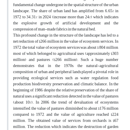
fundamental change undergone in the spatial structure of the urban
landscape. The share of urban land has amplified from 6.65% in
1972 to 34.31% in 2024 (increase more than 24%), which indicates
the explosive growth of artificial development and the
compression of man-made fabrics in the natural bed.
This profound change in the structure of the landscape has led to a
net reduction of $266 million in the value of ecosystem services. In
1972, the total value of ecosystem services was about $ 804 million,
most of which belonged to agricultural uses (approximately $303
million) and pastures ($266 million). Such a huge number
demonstrates that in the 1970s, the natural-agricultural
composition of urban and peripheral lands played a pivotal role in
providing ecological services such as water regulation, food
production, biodiversity preservation, and climatic balance. In the
beginning of 1986, despite the relative preservation of the share of
natural uses, a significant reduction detected in the value of pastures
(about 10%). In 2006, the trend of devaluation of ecosystems
intensified, the value of pastures diminished to about $176 million
compared to 1972, and the value of agriculture reached $224
million. The obtained value of services from orchards is $67
million. The reduction, which indicates the destruction of garden