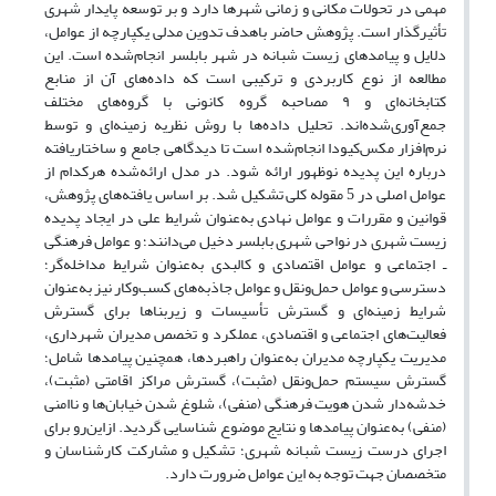
مهمی در تحولات مکانی و زمانی شهرها دارد و بر توسعه پایدار شهری
تأثیرگذار است. پژوهش حاضر باهدف تدوین مدلی یکپارچه از عوامل،
دلایل و پیامدهای زیست شبانه در شهر بابلسر انجام‌شده است. این
مطالعه از نوع کاربردی و ترکیبی است که داده‌های آن از منابع
کتابخانه‌ای و ۹ مصاحبه گروه کانونی با گروه‌های مختلف
جمع‌آوری‌شده‌اند. تحلیل داده‌ها با روش نظریه زمینه‌ای و توسط
نرم‌افزار مکس‌کیودا انجام‌شده است تا دیدگاهی جامع و ساختاریافته
درباره این پدیده نوظهور ارائه شود. در مدل ارائه‌شده هرکدام از
عوامل اصلی در 5 مقوله کلی تشکیل شد. بر اساس یافته‌های پژوهش،
قوانین و مقررات و عوامل نهادی به‌عنوان شرایط علی در ایجاد پدیده
زیست شهری در نواحی شهری بابلسر دخیل می‌دانند؛ و عوامل فرهنگی
ـ اجتماعی و عوامل اقتصادی و کالبدی به‌عنوان شرایط مداخله‌گر؛
دسترسی و عوامل حمل‌ونقل و عوامل جاذبه‌های کسب‌وکار نیز به‌عنوان
شرایط زمینه‌ای و گسترش تأسیسات و زیربناها برای گسترش
فعالیت‌های اجتماعی و اقتصادی، عملکرد و تخصص مدیران شهرداری،
مدیریت یکپارچه مدیران به‌عنوان راهبردها، همچنین پیامدها شامل؛
گسترش سیستم حمل‌ونقل (مثبت)، گسترش مراکز اقامتی (مثبت)،
خدشه‌دار شدن هویت فرهنگی (منفی)، شلوغ شدن خیابان‌ها و ناامنی
(منفی) به‌عنوان پیامدها و نتایج موضوع شناسایی گردید. ازاین‌رو برای
اجرای درست زیست شبانه شهری؛ تشکیل و مشارکت کارشناسان و
متخصصان جهت توجه به این عوامل ضرورت دارد.