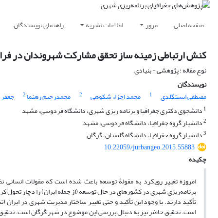
صفحه اصلی
مرور
اطلاعات نشریه
راهنمای نویسندگان
کنش ارتباطی زمینه ساز تحقق مشارکت شهروندان در فرای
نوع مقاله : پژوهشی - بنیادی
نویسندگان
2
2
1
مصطفی ایستگلدی
محمد اجزاء شکوهی
محمدرحیم رهنما
جعفر 
1
دانشجوی دکتری جغرافیا و برنامه ریزی شهری، دانشگاه فردوسی، مشهد
2
دانشیار گروه جغرافیا، دانشگاه فردوسی، مشهد
3
دانشیار گروه جغرافیا، دانشگاه گلستان، گرگان
10.22059/jurbangeo.2015.55883
چکیده
امروزه تغییر رویکرد به مقولۀ توسعه باعث شده است که مقولات انسانی ن
برنامه‌ریزی شهری در کشورهای در حال توسعه (از جمله ایران) را دچار تحول 
تأکید دارند. با وجود این تأکید و حتی تغییر ساختار مدیریت شهری در ایران
است. تحقیق حاضر نیز به دنبال بررسی این موضوع در شهر گرگان است. تحقیق د