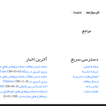
کلیدواژه‌ها
English
مراجع
دسترسی سریع
آخرین اخبار
صفحه اصلی
نمایه شدن مقالات مجله پژوهش های جغ
درباره نشریه
ریزی شهری در پایگاه Research Gate
1399-03-03
اعضای هیات تحریریه
نمایه شدن مقالات مجله پژوهش های جغ
ارسال مقاله
ریزی شهری در Publons
1398-11-26
تماس با ما
اخذ ایندکس بین المللی ResearchBib
1398-06-10
نقشه سایت
استفاده مجله پژوهش‌های جغرافیای برن
نرم افزارهای مشابه یاب
1398-02-20
سامانه مدیریت نشریات علمی.
طراحی و پیاده سازی از
سیناوب