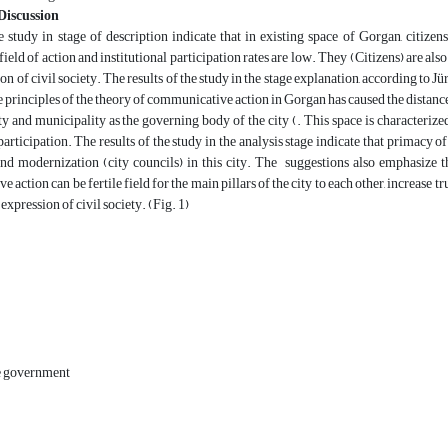
Discussion
e study in stage of description indicate that in existing space of Gorgan, citizens
 field of action and institutional participation rates are low. They (Citizens) are a
ion of civil society. The results of the study in the stage explanation, according to
e principles of the theory of communicative action in Gorgan has caused the distance 
ety and municipality as the governing body of the city (. This space is characterized 
 participation. The results of the study in the analysis stage indicate that prima
d modernization (city councils) in this city. The suggestions also emphasize th
 action can be fertile field for the main pillars of the city to each other, increase 
expression of civil society. (Fig. 1)
e government