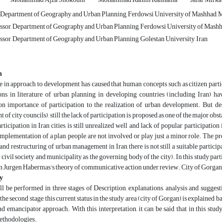
Department of Geography and Urban Planning, Ferdowsi University of Mashhad, M
ssor, Department of Geography and Urban Planning, Ferdowsi University of Mashh
ssor, Department of Geography and Urban Planning, Golestan University, Iran
n
 in approach to development has caused that human concepts such as citizen partic
ons in literature of urban planning in developing countries (including Iran) ha
n importance of participation to the realization of urban development. But de
t of city councils), still the lack of participation is proposed as one of the major 
rticipation in Iran cities is still unrealized well and lack of popular participation 
plementation of a plan, people are not involved or play just a minor role. The pre
and restructuring of urban management in Iran, there is not still a suitable partici
 civil society and municipality as the governing body of the city). In this study par
n Jurgen Habermas's theory of communicative action under review. City of Gorgan has
y
l be performed in three stages of Description, explanations, analysis and suggestion
 the second stage, this current status in the study area (city of Gorgan) is explaine
and emancipator approach. With this interpretation, it can be said that in this st
methodologies.