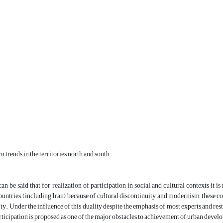
n trends in the territories north and south
 can be said that for realization of participation in social and cultural contexts it
untries (including Iran) because of cultural discontinuity and modernism, these c
ity. Under the influence of this duality despite the emphasis of most experts and res
articipation is proposed as one of the major obstacles to achievement of urban deve