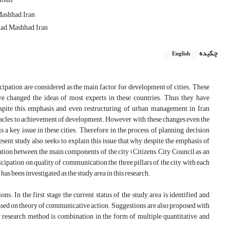
ashhad, Iran
ad, Mashhad, Iran
چکیده
English
ipation are considered as the main factor for development of cities. These
ve changed the ideas of most experts in these countries. Thus, they have
spite this emphasis and even restructuring of urban management in Iran
obstacles to achievement of development. However, with these changes even the
is a key issue in these cities. Therefore, in the process of planning, decision
sent study also seeks to explain this issue that why despite the emphasis of
pation between the main components of the city (Citizens, City Council as an
ticipation on quality of communication the three pillars of the city with each
 been investigated as the study area in this research.
s. In the first stage the current status of the study area is identified and
d based on theory of communicative action. Suggestions are also proposed with
udy research method is combination in the form of multiple quantitative and