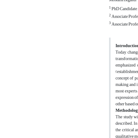
1
PhD Candidate, 
2
Associate Profe
3
Associate Profe
Introductio
Today, change
transformati
emphasized o
(establishmen
concept of pa
making and im
most experts 
expression of
other based o
Methodolog
The study wil
described. In
the critical 
qualitative 