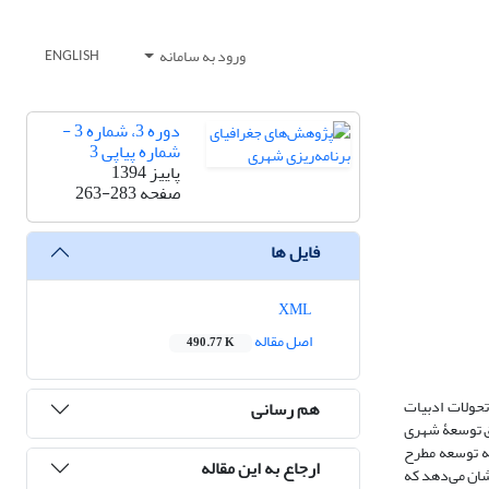
ورود به سامانه
ENGLISH
دوره 3، شماره 3 -
شماره پیاپی 3
پاییز 1394
صفحه
263-283
فایل ها
XML
اصل مقاله
490.77 K
حولات ادبیات
هم رسانی
قق توسعۀ شهری
به توسعه مطرح
ارجاع به این مقاله
شان می‌دهد که