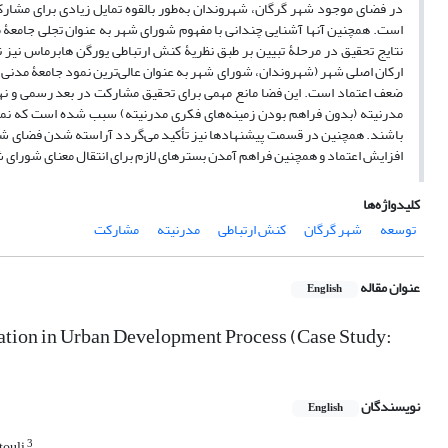
در فضای موجود شهر گرگان، شهروندان به‌طور بالقوه تمایل زیادی برای مشارک
است. همچنین آنها آشنایی چندانی با مفهوم شورای شهر به عنوان تجلی جامعۀ 
نتایج تحقیق در مرحلۀ تبیین بر طبق نظریۀ کنش ارتباطی یورگن هابرماس نیز
ارکان اصلی شهر (شهروندان، شورای شهر به عنوان عالی‌ترین نمود جامعۀ مدنی 
ضعف اعتماد است. این فضا مانع مهمی برای تحقیق مشارکت در بعد رسمی و نه
مدرنیته (بدون فراهم بودن زمینه‌های فکری مدرنیته) سبب شده است که نمو
باشند. همچنین در قسمت پیشنهادها نیز تأکید می‌گردد آراسته شدن فضای شهر 
افزایش اعتماد و همچنین فراهم آمدن بسترهای لازم برای انتقال معنای شورای 
کلیدواژه‌ها
توسعه
شهر گرگان
کنش ارتباطی
مدرنیته
مشارکت
عنوان مقاله
English
pation in Urban Development Process (Case Study:
نویسندگان
English
3
touli