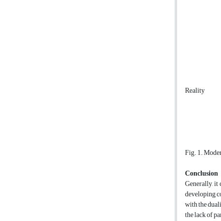
Reality
Fig. 1. Moder
Conclusion
Generally, it
developing co
with the dual
the lack of p