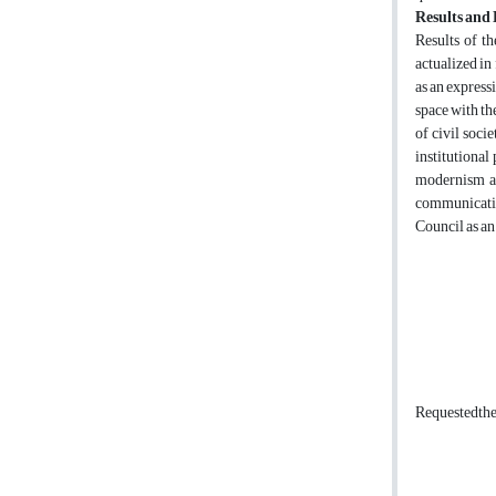
Results and 
Results of th
actualized in
as an express
space with th
of civil soci
institutional
modernism an
communicative
Council as an 
Requestedth