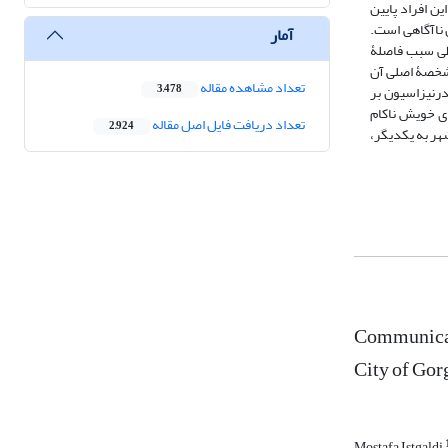
ن افراد پایین
 ناآگاهی است.
آمار
اطی سبب فاصلۀ
مشخصۀ اصلی آن
تعداد مشاهده مقاله
درنیزاسیون بر
3,478
ی خویش ناکام
تعداد دریافت فایل اصل مقاله
2,924
هر به یکدیگر،
Communicati
City of Gor
Mostafa Istgaldi