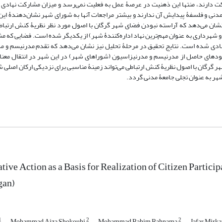
ت دارند، منتها این ذهنیت در عرصۀ عمل به فعلیت نمی‌رسد و میزان مشارکت نهادی ای
مدنی و فلسفۀ پیدایش آن ندارند و بیشتر مراجعات آنها به شورای شهر نشان‌دهندۀ این
 نشان می‌دهد که آراسته نبودن فضای شهر گرگان با اصول مورد نظر نظریۀ کنش ارتب
و شهرداری به عنوان مهم‌ترین نهاد اداره‌کنندۀ شهر) از یکدیگر شده است. فضایی که 
ادی شده است. نتایج تحقیق در مرحلۀ تحلیل نیز نشان می‌دهد که تقدم مدرنیسم و م
دهای حاصل از مدرنیسم و مدرنیزاسیون (شوراهای شهر) در این شهر در انتقال معنا
گرگان با اصول نظریۀ کنش ارتباطی می‌تواند زمینۀ مناسبی برای نزدیکی ارکان اصلی ش
شهر به عنوان تجلی جامعۀ مدنی گردد.
ve Action as a Basis for Realization of Citizen Partici
gan)
1
2
2
Mohammad Ajza Shokouhi
Mohammad Rahim Rahnama
Jafar Mirka