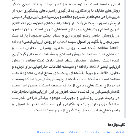
ایمنی جامعه است. با توجه به هزینه‌بر بودن و ناکارآمدی دیگر
روش‌های مقابله با بزهکاری، به‌کارگیری راهبردهای پیشگیری جرم از
طریق طراحی محیط‌های شهری و مطالعه و بررسی اصول این رویکرد بیش‌
از پیش ضرورت پیدا می‌کند. از جمله راهبردهای ایمن‌سازی محیط‌های
شهری اصلاح روش‌های نورپردازی فضاهای شهری است. بر این اساس،
در پژوهش حاضر وضع نورپردازی و سطح ایمنی محدودۀ پارک ملت
شهر زنجان با تأکید بر اصول سپتد (cpted) و روش ارزیابی ایمنی (safety
audit) مطالعه شده است. روش تحقیق توصیفی- تحلیلی است و
داده‌های تحت مطالعه به روش اسنادی و مشاهدات میدانی گردآوری‌
شده است. به‌منظور سنجش سطح ایمنی پارک تحت مطالعه از روش
ارزیابی ایمنی (safety audit) و سیستم اطلاعات جغرافیایی برای تجزیه‌ و
تحلیل اطلاعات و تهیۀ نقشه‌های پهنه‌بندی سطح ایمنی محدودۀ تحت
مطالعه استفاده‌ شده است. یافته‌های پژوهش نشان می‌دهد که وضعیت
نورپردازی بخش‌های زیادی از پارک ضعیف است و همین امر سبب
کاهش ایمنی این پارک شده است. افزون بر این، ارزیابی‌های انجام‌گرفته
در زمینۀ میزان روشنایی و تجهیزات موجود بیانگر طراحی نادرست
سامانۀ نورپردازی پارک و ناکارایی آن است که مغایر با اصول و
راهبردهای طراحی محیطی پیشگیری از جرم (سپتد) است.
کلیدواژه‌ها
ارزیابی ایمنی
پارک ملت
زنجان
سپتد
نورپردازی