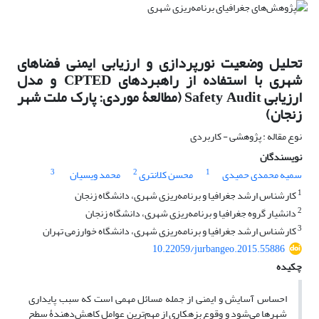
تحلیل وضعیت نورپردازی و ارزیابی ایمنی فضاهای
شهری با استفاده از راهبردهای CPTED و مدل
ارزیابی Safety Audit (مطالعۀ موردی: پارک ملت شهر
زنجان)
نوع مقاله : پژوهشی - کاربردی
نویسندگان
3
2
1
سمیه محمدی حمیدی
محسن کلانتری
محمد ویسیان
1
کارشناس ارشد جغرافیا و برنامه‌ریزی شهری، دانشگاه زنجان
2
دانشیار گروه جغرافیا و برنامه‌ریزی شهری، دانشگاه زنجان
3
کارشناس ارشد جغرافیا و برنامه‌ریزی شهری، دانشگاه خوارزمی تهران
10.22059/jurbangeo.2015.55886
چکیده
احساس آسایش و ایمنی از جمله مسائل مهمی است که سبب پایداری
شهرها می‌شود و وقوع بزهکاری از مهم‌ترین عوامل کاهش‌دهندۀ سطح