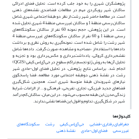
پژوهشگران شهری را به خود جلب کرده است. تحلیل فضای ادراکی
ساکنان شهر رویکردی مهم در مطالعات فضامندی نقشه‌های ذهنی
است. در مطالعة حاضر شهر رشت از نظر دو طبقة اجتماعی شهری شامل
ساکنان رسمی منطقة 1 و ساکنان غیررسمی منطقة 4 شهری تحلیل شده
است. در این پژوهش، حجم نمونه 60 نفر از ساکنان سکونتگاه‌های
رسمی منطقة 1 و 60 نفر از ساکنان سکونتگاه‌های غیررسمی منطقة 4
شهر رشت را شامل شده است. نمونه‌گیری به روش نظری و برداشت
داده‌ها با استفاده از «مصاحبه و مشاهده» صورت گرفت. داده‌ها شامل
نقشه‌برداری کروکی، یادداشت‌برداری و عکس‌برداری بود و تجزیه و
تحلیل آن‌ها به روش ژئو تجسم تراکم سطوح در جی‌آی‌اس کیفی (QGIS)
انجام شد. براساس نتایج پژوهش، در تحلیل فضای اول-مادی شهر
رشت در نقشة ذهنی دوطبقه اجتماعی مورد مطالعه، فضا پاسخگوی
نیازهای شهروندان طبقة متوسط شهری است. همچنین شکل‌گیری
فضاهای جدید فیزیکی، تجاری، تفریحی، فرهنگی و... از الزامات شرایط
زندگی مدرن این طبقه محسوب می‌شود. در این میان، ساکنان کم‌درآمد
شهر در شکل‌گیری، تداوم و افول این فضاها نقشی ندارند.
کلیدواژه‌ها
جغرافیای رفتاری-فضایی
جی‌آی‌اس کیفی
رشت
سکونتگاه‌های
غیررسمی
فضای اول-مادی
نقشة ذهنی