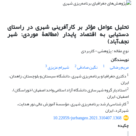
تحلیل عوامل مؤثر بر کار‌آفرینی شهری در راستای
دستیابی به اقتصاد پایدار (مطالعۀ موردی: شهر
نجف‌آباد)
نوع مقاله : پژوهشی - کاربردی
نویسندگان
3
2
1
مریم رضائی
نگین صادقی
شهرام عزیزی
1
دکتری جغرافیا و برنامه‌ریزی شهری، دانشگاه سیستان و بلوچستان، زاهدان،
ایران
2
استادیار گروه شهرسازی دانشگاه آزاد اسلامی واحد اصفهان (خوراسگان)،
اصفهان، ایران
3
کارشناسی ‌ارشد برنامه‌ریزی شهری، مؤسسة آموزش عالی نور هدایت،
شهرکرد، ایران
10.22059/jurbangeo.2021.310407.1368
چکیده