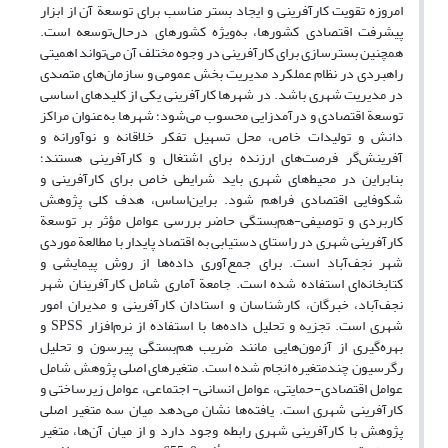
امروزه تقویت کارآفرینی و ایجاد بستر مناسب برای توسعة آن از ابزار
پیشرفت اقتصادی کشورها، به‌ویژه کشورهای درحال‌توسعه است.
همچنین بسترسازی برای کارآفرینی در وجوه مختلف آن می‌تواند اهمیتی
راهبردی در نظام عملکرد مدیریت بخش عمومی و سازمان‌های متصدی
در مدیریت شهری باشد. در شهرها کارآفرینی یکی از کلیدهای اساسی
توسعة اقتصادی و درآمدزایی محسوب می‌شود؛ شهرها به‌عنوان مراکز
دانش و تولیدات خاص، محل تسهیل تفکر خلاقانه و نوآورانه و
آفرینش‌گر فرصت‌های ارزنده برای اشتغال و کارآفرینی هستند؛
بنابراین در محیط‌های شهری باید شرایطی خاص برای کارآفرینی و
شکوفایی اقتصادی فراهم شود. براین‌اساس، هدف کلی پژوهش
کاربردی و توصیفی-هم‌بستگی حاضر بررسی عوامل مؤثر بر توسعة
کارآفرینی شهری در راستای دستیابی به اقتصاد پایدار با مطالعة موردی
شهر نجف‌آباد است. برای جمع‌آوری داده‌ها از روش پیمایشی و
کتابخانه‌ای استفاده شده است. جامعة آماری شامل کارآفرینان شهر
نجف‌آباد، خبرگان، کارشناسان و استادان کارآفرینی و مدیران امور
شهری است. تجزیه ‌و تحلیل داده‌ها با استفاده از نرم‌افزار SPSS و
بهره‌گیری از آزمون‌هایی مانند ضریب هم‌بستگی پیرسون و تحلیل
رگرسیون چندمتغیره انجام شده است. متغیرهای اصلی پژوهش شامل
عوامل اقتصادی-حمایتی، عوامل انسانی- اجتماعی، عوامل زیرساختی و
کارآفرینی شهری است. یافته‌ها نشان می‌دهد میان سه متغیر اصلی
پژوهش با کارآفرینی شهری رابطه وجود دارد و از میان آن‌ها، متغیر