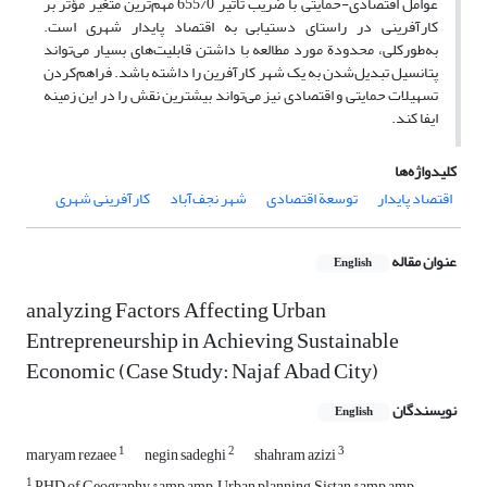
عوامل اقتصادی-حمایتی با ضریب تأثیر 655/0 مهم‌ترین متغیر مؤثر بر
کارآفرینی در راستای دستیابی به اقتصاد پایدار شهری است.
به‌طورکلی، محدودة مورد مطالعه با داشتن قابلیت‌های بسیار می‌تواند
پتانسیل تبدیل‌شدن به یک شهر کارآفرین را داشته باشد. فراهم‌کردن
تسهیلات حمایتی و اقتصادی نیز می‌تواند بیشترین نقش را در این زمینه
ایفا کند.
کلیدواژه‌ها
اقتصاد پایدار
توسعة اقتصادی
شهر نجف‌آباد
کارآفرینی شهری
عنوان مقاله
English
analyzing Factors Affecting Urban
Entrepreneurship in Achieving Sustainable
Economic (Case Study: Najaf Abad City)
نویسندگان
English
1
2
3
maryam rezaee
negin sadeghi
shahram azizi
1
PHD of Geography &amp;amp; Urban planning, Sistan &amp;amp;