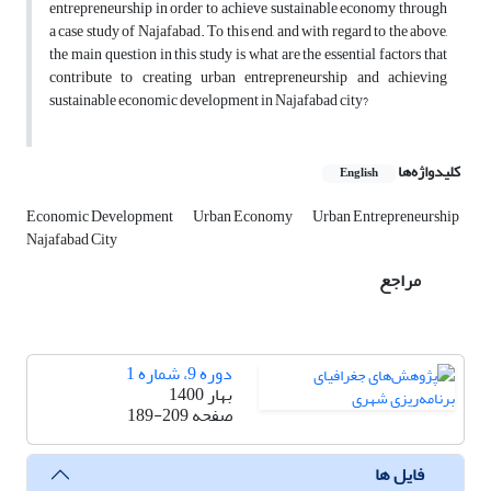
entrepreneurship in order to achieve sustainable economy through
a case study of Najafabad. To this end, and with regard to the above,
the main question in this study is what are the essential factors that
contribute to creating urban entrepreneurship and achieving
sustainable economic development in Najafabad city?
کلیدواژه‌ها
English
Economic Development
Urban Economy
Urban Entrepreneurship
Najafabad City
مراجع
دوره 9، شماره 1
بهار 1400
صفحه
189-209
فایل ها