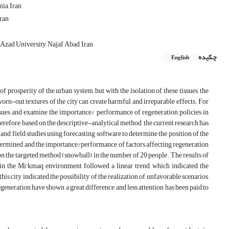
ia, Iran
Iran
Azad University, Najaf Abad, Iran
چکیده
English
f prosperity of the urban system, but with the isolation of these tissues, the
worn-out textures of the city can create harmful and irreparable effects. For
issues and examine the importance/ performance of regeneration policies in
refore, based on the descriptive-analytical method, the current research has
nd field studies using forecasting software to determine the position of the
determined, and the importance/performance of factors affecting regeneration
on the targeted method (snowball) in the number of 20 people. The results of
 in the Mi'kmaq environment followed a linear trend, which indicated the
this city indicated the possibility of the realization of unfavorable scenarios,
eneration have shown a great difference, and less attention has been paid to