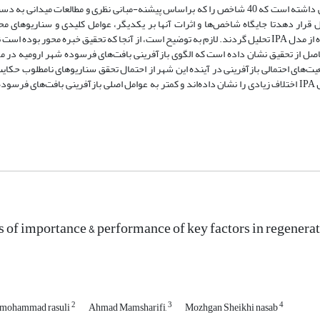
مشخص گردند.براین اساس تحقیق حاضر براساس روش توصیفی-تحلیلی سعی داشته است که 40 شاخص را که براساس پیشنه-مبانی نظری و مطالعات م
فزار‌های آینده‌نگاری MICMAC وScenarioWizard مورد تحلیل قرار دهدتا جایگاه شاخص‌ها و اثرات آنها بر یکدیگر، عوامل کلیدی و سنار
مشخص گردند.، همچنین اهمیت/عملکرد عوامل اثرگذار بر بازآفرینی با استفاده از مدل IPA تحلیل گردند. لازم به توضیح است، از آنجا که تحقیق خبره م
داد 20 نفر انتخاب شده‌اند. نتایج حاصل از تحقیق نشان داده است که الگوی بازآفرینی بافت‌های فرسوده شهر ارومیه
یت‌های احتمالی بازآفرینی در آینده این شهر از احتمال تحقق سناریوهای نامطلوب حکا
چرا که اهمیت و عملکرد عوامل مهم در بازآفرینی بنا بر یافته‌های حاصل از مدل IPA اختلاف زیادی را نشان داده‌اند و کمتر به عوامل اصلی بازآفرینی ب
s of importance & performance of key factors in regenera
2
3
4
mohammad rasuli
Ahmad Mamsharifi,
Mozhgan Sheikhi nasab