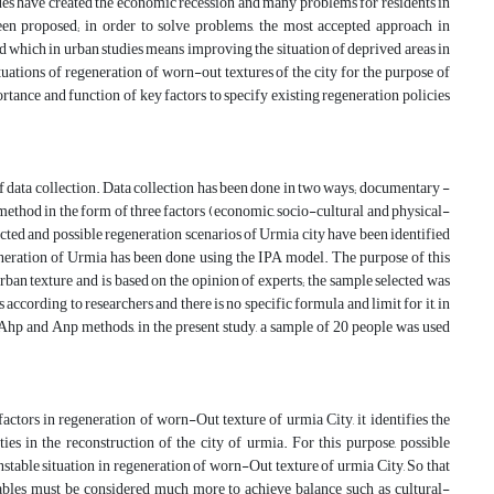
sues have created the economic recession and many problems for residents in
been proposed; in order to solve problems, the most accepted approach in
 which in urban studies means improving the situation of deprived areas in
ituations of regeneration of worn-out textures of the city for the purpose of
tance and function of key factors to specify existing regeneration policies
of data collection. Data collection has been done in two ways; documentary -
i method in the form of three factors (economic, socio-cultural and physical-
acted and possible regeneration scenarios of Urmia city have been identified
generation of Urmia has been done using the IPA model. The purpose of this
ban texture and is based on the opinion of experts; the sample selected was
s according to researchers and there is no specific formula and limit for it, in
 Ahp and Anp methods, in the present study, a sample of 20 people was used
ctors in regeneration of worn-Out texture of urmia City, it identifies the
ties in the reconstruction of the city of urmia. For this purpose, possible
nstable situation in regeneration of worn-Out texture of urmia City, So that
ariables must be considered much more to achieve balance such as cultural-