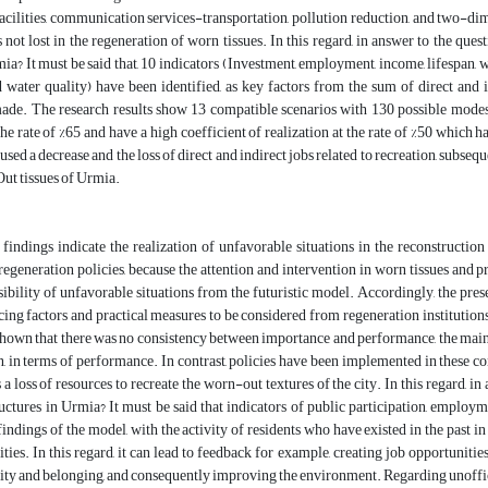
acilities, communication services-transportation, pollution reduction, and two-dim
s not lost in the regeneration of worn tissues. In this regard, in answer to the qu
mia? It must be said that, 10 indicators (Investment, employment, income, lifespan, 
 water quality) have been identified, as key factors from the sum of direct and i
ade. The research results show 13 compatible scenarios with 130 possible modes
 the rate of %65 and have a high coefficient of realization at the rate of %50 which
aused a decrease and the loss of direct and indirect jobs related to recreation, subse
ut tissues of Urmia.
findings indicate the realization of unfavorable situations in the reconstruction
regeneration policies, because the attention and intervention in worn tissues and 
ibility of unfavorable situations from the futuristic model. Accordingly, the pre
ing factors and practical measures to be considered from regeneration institutions
shown that there was no consistency between importance and performance, the main
, in terms of performance. In contrast, policies have been implemented in these co
a loss of resources to recreate the worn-out textures of the city. In this regard, in 
ctures in Urmia? It must be said that indicators of public participation, employme
indings of the model, with the activity of residents who have existed in the past in t
ities. In this regard, it can lead to feedback for example, creating job opportuniti
tity and belonging, and consequently improving the environment. Regarding unofficial 