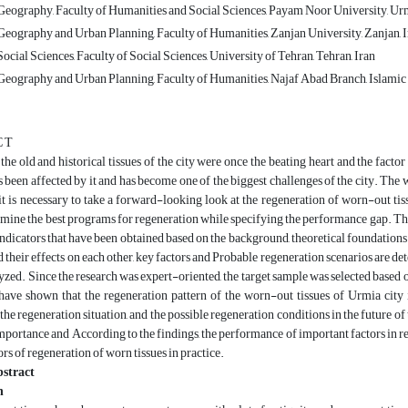
eography, Faculty of Humanities and Social Sciences, Payam Noor University, Urm
eography and Urban Planning, Faculty of Humanities, Zanjan University, Zanjan, 
cial Sciences, Faculty of Social Sciences, University of Tehran, Tehran, Iran
eography and Urban Planning, Faculty of Humanities, Najaf Abad Branch, Islamic 
C T
he old and historical tissues of the city were once the beating heart and the factor o
as been affected by it and has become one of the biggest challenges of the city. The 
 it is necessary to take a forward-looking look at the regeneration of worn-out t
rmine the best programs for regeneration while specifying the performance gap. The
ndicators that have been obtained based on the background, theoretical foundations a
d their effects on each other, key factors and Probable regeneration scenarios are 
yzed. Since the research was expert-oriented, the target sample was selected based 
 have shown that the regeneration pattern of the worn-out tissues of Urmia city
 the regeneration situation, and the possible regeneration conditions in the future of 
mportance and According to the findings, the performance of important factors in reg
ors of regeneration of worn tissues in practice.
stract
n