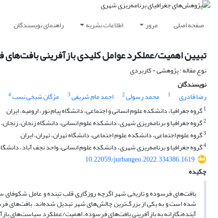
صفحه اصلی
مرور
اطلاعات نشریه
راهنمای نویسندگان
تبیین اهمیت/عملکرد عوامل کلیدی بازآفرینی بافت‌های ف
نوع مقاله : پژوهشی - کاربردی
نویسندگان
4
3
2
1
رضا قادری
محمد رسولی
احمد مام شریفی
مژگان شیخی نسب
1
گروه جغرافیا، دانشکده علوم انسانی و اجتماعی، دانشگاه پیام نور، ارومیه، ایران
2
گروه جغرافیا و برنامه‌ریزی شهری، دانشکده علوم انسانی، دانشگاه زنجان، زنجان، ا
3
گروه علوم اجتماعی، دانشکده علوم اجتماعی، دانشگاه تهران، تهران، ایران
4
گروه جغرافیا و برنامه‌ریزی شهری، دانشکده علوم انسانی، واحد نجف آباد، دانشگاه 
10.22059/jurbangeo.2022.334386.1619
چکیده
بافت‌های فرسوده و تاریخی شهر اگرچه روزگاری قلب تپنده و عامل شکوفای سیستم
شده است و به یکی از بزرگ‌ترین چالش‌های شهر تبدیل شده‌اند. بافت‌های فرسود
آینده‌نگارانه به بازآفرینی بافت‌های فرسوده، اهمیت/عملکرد سیاست‌های باز