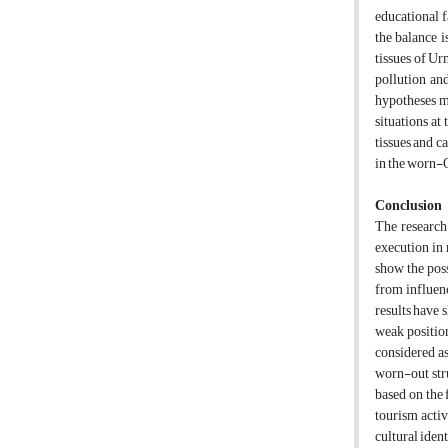
educational f
the balance i
tissues of Ur
pollution and
hypotheses m
situations at
tissues and c
in the worn-O
Conclusion
The research 
execution in 
show the poss
from influenc
results have 
weak position
considered as 
worn-out stru
based on the f
tourism activ
cultural iden