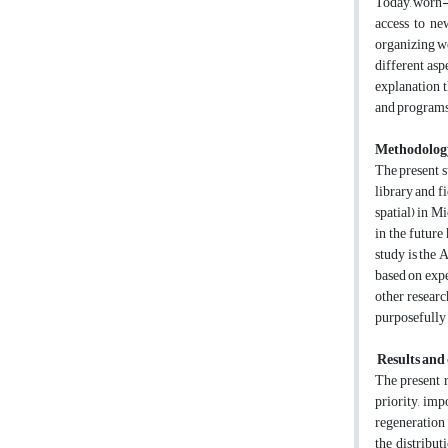
Today, worn-o
access to ne
organizing wo
different asp
explanation t
and programs 
Methodolog
The present s
library and f
spatial) in M
in the future
study is the 
based on exper
other researc
purposefully 
Results and 
The present r
priority, imp
regeneration 
the distribut