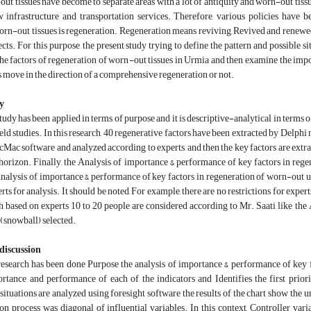
ut tissues have become to separate areas with a lot of antiquity and worn-out tis
w infrastructure and transportation services. Therefore, various policies have 
rn-out tissues is regeneration. Regeneration means reviving, Revived and renewed
ects. For this purpose, the present study trying to define the pattern and possible s
he factors of regeneration of worn-out tissues in Urmia and then examine the impor
move in the direction of a comprehensive regeneration or not.
y
tudy has been applied in terms of purpose and it is descriptive-analytical in terms 
ield studies. In this research, 40 regenerative factors have been extracted by Delph
icMac software and analyzed according to experts, and then the key factors are extr
 horizon. Finally, the Analysis of importance & performance of key factors in re
Analysis of importance & performance of key factors in regeneration of worn-out ur
ts for analysis. It should be noted, For example, there are no restrictions for expert
h based on experts 10 to 20 people are considered according to Mr. Saati like the
(snowball) selected.
discussion
esearch has been done Purpose the analysis of importance & performance of key fa
ortance and performance of each of the indicators and Identifies the first priori
situations are analyzed using foresight software the results of the chart show the u
ion process was diagonal of influential variables. In this context, Controller v