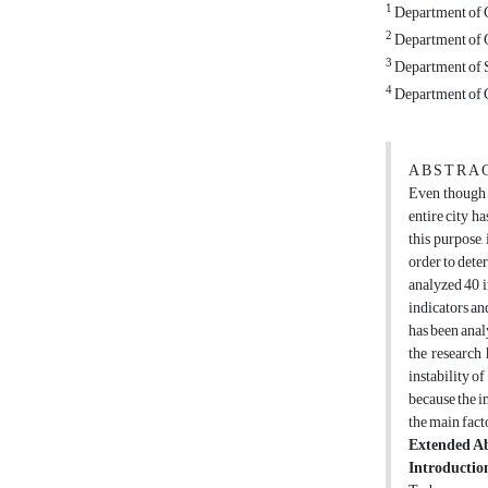
1
Department of G
2
Department of G
3
Department of So
4
Department of G
A B S T R A 
Even though t
entire city h
this purpose,
order to dete
analyzed 40 i
indicators an
has been anal
the research
instability of
because the i
the main fact
Extended Ab
Introductio