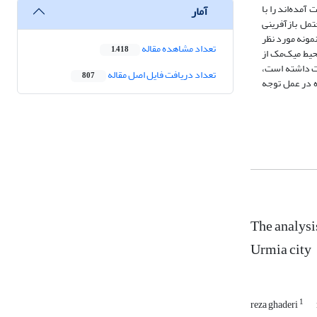
یدانی به دست آمده‌اند را با
آمار
یوهای محتمل بازآفرینی
حور بوده است نمونه مورد نظر
تعداد مشاهده مقاله
1,418
 در محیط میک‌مک از
یت داشته است،
تعداد دریافت فایل اصل مقاله
807
افت‌های فرسوده در عمل توجه
The analysi
Urmia city
1
reza ghaderi