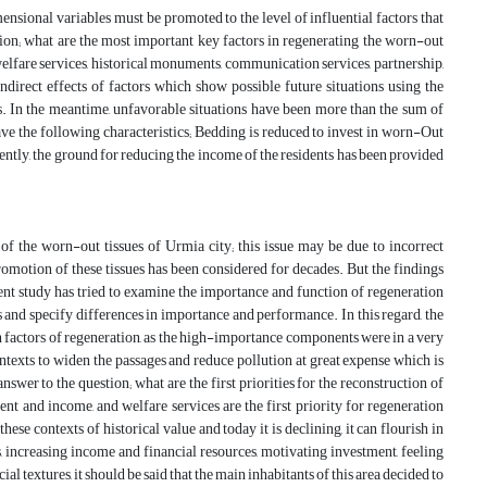
ensional variables must be promoted to the level of influential factors that
estion; what are the most important key factors in regenerating the worn-out
welfare services, historical monuments, communication services, partnership,
ndirect effects of factors which show possible future situations using the
. In the meantime, unfavorable situations have been more than the sum of
 have the following characteristics; Bedding is reduced to invest in worn-Out
quently, the ground for reducing the income of the residents has been provided
 of the worn-out tissues of Urmia city; this issue may be due to incorrect
promotion of these tissues has been considered for decades. But the findings
sent study has tried to examine the importance and function of regeneration
 and specify differences in importance and performance. In this regard, the
 factors of regeneration, as the high-importance components were in a very
ntexts to widen the passages and reduce pollution at great expense which is
answer to the question; what are the first priorities for the reconstruction of
nt and income, and welfare services are the first priority for regeneration
hese contexts of historical value and today it is declining, it can flourish in
es, increasing income and financial resources, motivating investment, feeling
textures, it should be said that the main inhabitants of this area decided to