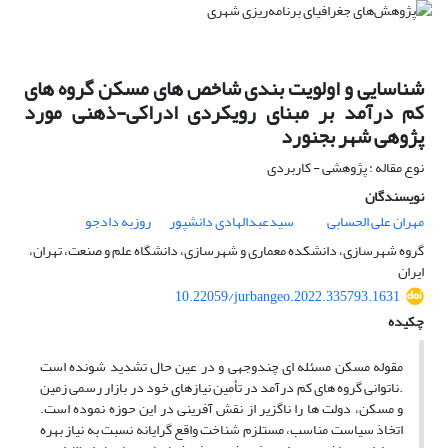
شناسایی و اولویت بندی شاخص های مسکن گروه های
کم درآمد بر مبنای رویکردی ادراکی-ذهنی مورد
پژوهی شهر بجنورد
نوع مقاله : پژوهشی - کاربردی
نویسندگان
مهران علی الحسابی
سیدعبدالهادی دانشپور
روزبه دادجو
گروه شهرسازی، دانشکده معماری و شهرسازی، دانشگاه علم و صنعت، تهران،
ایران
10.22059/jurbangeo.2022.335793.1631
چکیده
مقوله مسکن مسئله ای چندوجهی و در عین حال تشدید شونده است
.ناتوانی گروه های کم درآمد در تأمین نیازهای خود در بازار رسمی زمین
و مسکن، دولت ها را ناگزیر از نقش آفرینی در این حوزه نموده است.
اتخاذ سیاست مناسب، مستلزم شناخت واقع گرایانه نسبت به نیاز بهره