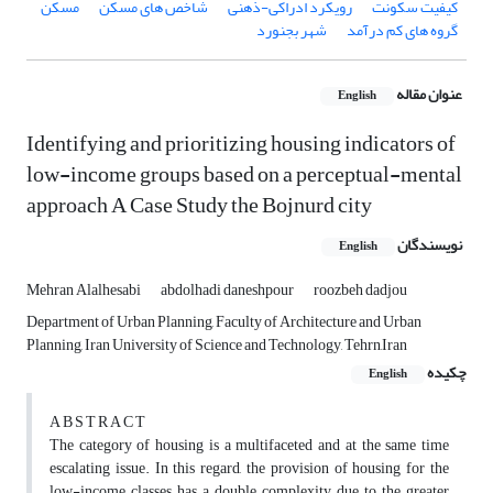
کیفیت سکونت
رویکرد ادراکی-ذهنی
شاخص های مسکن
مسکن
گروه های کم درآمد
شهر بجنورد
عنوان مقاله
English
Identifying and prioritizing housing indicators of
low-income groups based on a perceptual-mental
approach A Case Study the Bojnurd city
نویسندگان
English
Mehran Alalhesabi
abdolhadi daneshpour
roozbeh dadjou
Department of Urban Planning, Faculty of Architecture and Urban
Planning, Iran University of Science and Technology, Tehrn,Iran
چکیده
English
A B S T R A C T
The category of housing is a multifaceted and at the same time
escalating issue. In this regard, the provision of housing for the
low-income classes has a double complexity due to the greater