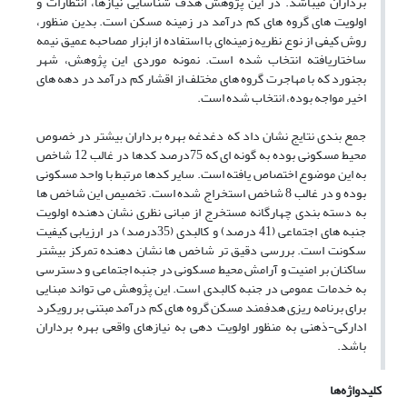
برداران میباشد. در این پژوهش هدف شناسایی نیازها، انتظارات و
اولویت های گروه های کم درآمد در زمینه مسکن است. بدین منظور،
روش کیفی از نوع نظریه زمینه‌ای با استفاده از ابزار مصاحبه عمیق نیمه
ساختاریافته انتخاب شده است. نمونه موردی این پژوهش، شهر
بجنورد که با مهاجرت گروه های مختلف از اقشار کم درآمد در دهه های
اخیر مواجه بوده، انتخاب شده است.
جمع بندی نتایج نشان داد که دغدغه بهره برداران بیشتر در خصوص
محیط مسکونی بوده به گونه ای که 75درصد کدها در غالب 12 شاخص
به این موضوع اختصاص یافته است. سایر کدها مرتبط با واحد مسکونی
بوده و در غالب 8 شاخص استخراج شده است. تخصیص این شاخص ها
به دسته بندی چهارگانه مستخرج از مبانی نظری نشان دهنده اولویت
جنبه های اجتماعی (41 درصد) و کالبدی (35درصد) در ارزیابی کیفیت
سکونت است. بررسی دقیق تر شاخص ها نشان دهنده تمرکز بیشتر
ساکنان بر امنیت و آرامش محیط مسکونی در جنبه اجتماعی و دسترسی
به خدمات عمومی در جنبه کالبدی است. این پژوهش می تواند مبنایی
برای برنامه ریزی هدفمند مسکن گروه های کم درآمد مبتنی بر رویکرد
ادارکی-ذهنی به منظور اولویت دهی به نیازهای واقعی بهره برداران
باشد.
کلیدواژه‌ها