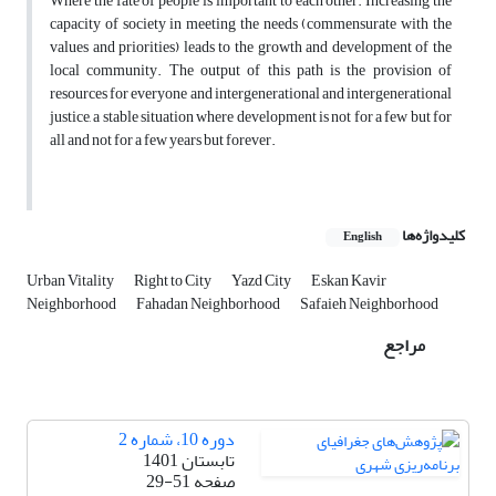
Where the fate of people is important to each other. Increasing the
capacity of society in meeting the needs (commensurate with the
values and priorities) leads to the growth and development of the
local community. The output of this path is the provision of
resources for everyone and intergenerational and intergenerational
justice, a stable situation where development is not for a few but for
all and not for a few years but forever.
کلیدواژه‌ها
English
Urban Vitality
Right to City
Yazd City
Eskan Kavir
Neighborhood
Fahadan Neighborhood
Safaieh Neighborhood
مراجع
دوره 10، شماره 2
تابستان 1401
صفحه
29-51