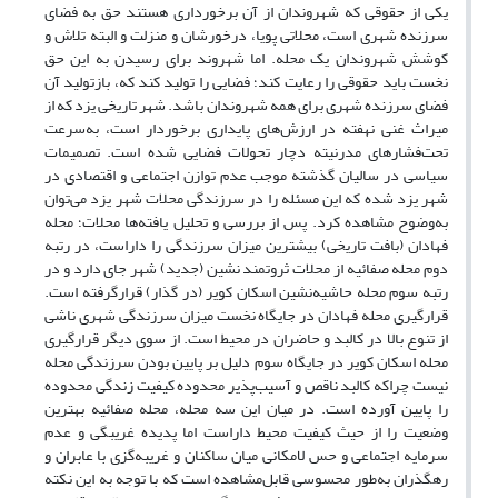
یکی از حقوقی که شهروندان از آن برخورداری هستند حق به فضای
سرزنده شهری است، محلاتی پویا، درخورشان و منزلت و البته تلاش و
کوشش شهروندان یک محله. اما شهروند برای رسیدن به این حق
نخست باید حقوقی را رعایت کند؛ فضایی را تولید کند که، بازتولید آن
فضای سرزنده شهری برای همه شهروندان باشد. شهر تاریخی یزد که از
میراث غنی نهفته در ارزش‌های پایداری برخوردار است، به‌سرعت
تحت‌فشارهای مدرنیته دچار تحولات فضایی شده است. تصمیمات
سیاسی در سالیان گذشته موجب عدم توازن اجتماعی و اقتصادی در
شهر یزد شده که این مسئله را در سرزندگی محلات شهر یزد می‌توان
به‌وضوح مشاهده کرد. پس از بررسی و تحلیل یافته‌ها محلات؛ محله
فهادان (بافت تاریخی) بیشترین میزان سرزندگی را داراست، در رتبه
دوم محله صفائیه از محلات ثروتمند نشین (جدید) شهر جای دارد و در
رتبه سوم محله حاشیه‌نشین اسکان کویر (در گذار) قرارگرفته است.
قرارگیری محله فهادان در جایگاه نخست میزان سرزندگی شهری ناشی
از تنوع بالا در کالبد و حاضران در محیط است. از سوی دیگر قرارگیری
محله اسکان کویر در جایگاه سوم دلیل بر پایین بودن سرزندگی محله
نیست چراکه کالبد ناقص و آسیب‌پذیر محدوده کیفیت زندگی محدوده
را پایین آورده است. در میان این سه محله، محله صفائیه بهترین
وضعیت را از حیث کیفیت محیط داراست اما پدیده غریبگی و عدم
سرمایه اجتماعی و حس لامکانی میان ساکنان و غریبه‌گزی با عابران و
رهگذران به‌طور محسوسی قابل‌مشاهده است که با توجه به این نکته