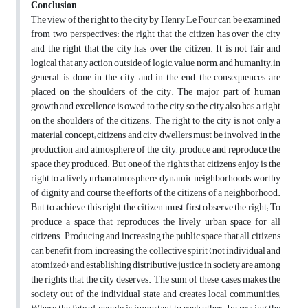
Conclusion
The view of the right to the city by Henry Le Four can be examined
from two perspectives: the right that the citizen has over the city
and the right that the city has over the citizen. It is not fair and
logical that any action outside of logic, value, norm, and humanity, in
general, is done in the city, and in the end, the consequences are
placed on the shoulders of the city. The major part of human
growth and excellence is owed to the city, so the city also has a right
on the shoulders of the citizens. The right to the city is not only a
material concept; citizens and city dwellers must be involved in the
production and atmosphere of the city; produce and reproduce the
space they produced. But one of the rights that citizens enjoy is the
right to a lively urban atmosphere, dynamic neighborhoods, worthy
of dignity, and course the efforts of the citizens of a neighborhood.
But to achieve this right, the citizen must first observe the right; To
produce a space that reproduces the lively urban space for all
citizens. Producing and increasing the public space that all citizens
can benefit from, increasing the collective spirit (not individual and
atomized), and establishing distributive justice in society are among
the rights that the city deserves. The sum of these cases makes the
society out of the individual state and creates local communities;