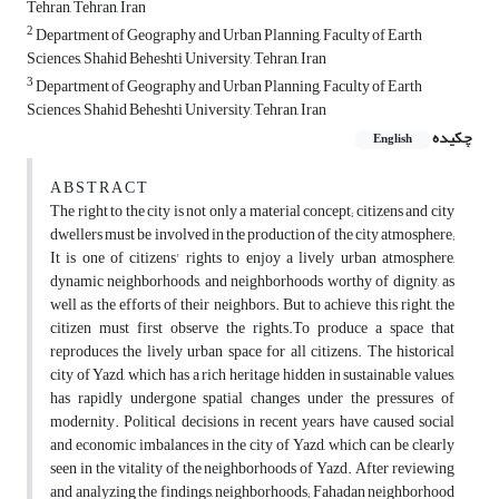
Tehran, Tehran, Iran
2
Department of Geography and Urban Planning, Faculty of Earth
Sciences, Shahid Beheshti University, Tehran, Iran
3
Department of Geography and Urban Planning, Faculty of Earth
Sciences, Shahid Beheshti University, Tehran, Iran
چکیده
English
A B S T R A C T
The right to the city is not only a material concept; citizens and city
dwellers must be involved in the production of the city atmosphere;
It is one of citizens' rights to enjoy a lively urban atmosphere,
dynamic neighborhoods, and neighborhoods worthy of dignity, as
well as the efforts of their neighbors. But to achieve this right, the
citizen must first observe the rights.To produce a space that
reproduces the lively urban space for all citizens. The historical
city of Yazd, which has a rich heritage hidden in sustainable values,
has rapidly undergone spatial changes under the pressures of
modernity. Political decisions in recent years have caused social
and economic imbalances in the city of Yazd, which can be clearly
seen in the vitality of the neighborhoods of Yazd. After reviewing
and analyzing the findings, neighborhoods; Fahadan neighborhood