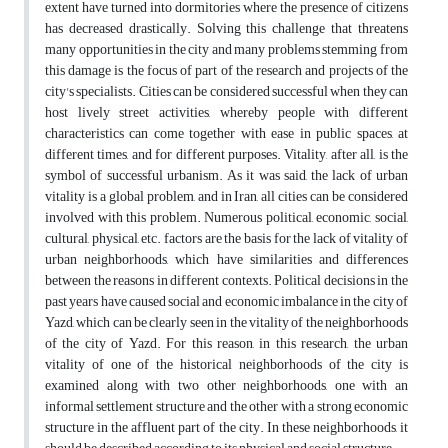
extent have turned into dormitories where the presence of citizens
has decreased drastically. Solving this challenge that threatens
many opportunities in the city and many problems stemming from
this damage is the focus of part of the research and projects of the
city's specialists. Cities can be considered successful when they can
host lively street activities, whereby people with different
characteristics can come together with ease in public spaces, at
different times, and for different purposes. Vitality, after all, is the
symbol of successful urbanism. As it was said, the lack of urban
vitality is a global problem, and in Iran, all cities can be considered
involved with this problem. Numerous political, economic, social,
cultural, physical, etc. factors are the basis for the lack of vitality of
urban neighborhoods, which have similarities and differences
between the reasons in different contexts. Political decisions in the
past years have caused social and economic imbalance in the city of
Yazd, which can be clearly seen in the vitality of the neighborhoods
of the city of Yazd. For this reason, in this research, the urban
vitality of one of the historical neighborhoods of the city is
examined along with two other neighborhoods, one with an
informal settlement structure and the other with a strong economic
structure in the affluent part of the city. In these neighborhoods, it