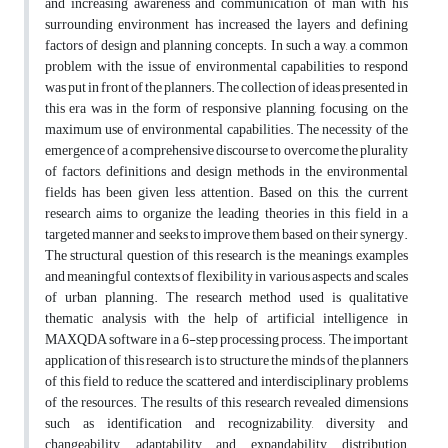
and increasing awareness and communication of man with his
surrounding environment has increased the layers and defining
factors of design and planning concepts. In such a way, a common
problem with the issue of environmental capabilities to respond
was put in front of the planners. The collection of ideas presented in
this era was in the form of responsive planning, focusing on the
maximum use of environmental capabilities. The necessity of the
emergence of a comprehensive discourse to overcome the plurality
of factors, definitions and design methods in the environmental
fields has been given less attention. Based on this, the current
research aims to organize the leading theories in this field in a
targeted manner and seeks to improve them based on their synergy.
The structural question of this research is the meanings, examples
and meaningful contexts of flexibility in various aspects and scales
of urban planning. The research method used is qualitative
thematic analysis with the help of artificial intelligence in
MAXQDA software in a 6-step processing process. The important
application of this research is to structure the minds of the planners
of this field to reduce the scattered and interdisciplinary problems
of the resources. The results of this research revealed dimensions
such as identification and recognizability, diversity and
changeability, adaptability and expandability, distribution,