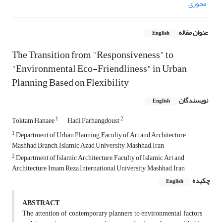
محوری
عنوان مقاله
English
The Transition from "Responsiveness" to
"Environmental Eco-Friendliness" in Urban
Planning Based on Flexibility
نویسندگان
English
1
2
Toktam Hanaee
Hadi Farhangdoust
1
Department of Urban Planning, Faculty of Art and Architecture,
Mashhad Branch, Islamic Azad University, Mashhad, Iran
2
Department of Islamic Architecture, Faculty of Islamic Art and
Architecture, Imam Reza International University, Mashhad, Iran
چکیده
English
ABSTRACT
The attention of contemporary planners to environmental factors