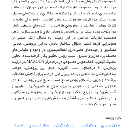
با موضوع توانایی‌های محیطی برای پاسخگویی را پیش روی برنامه ریزان
قرار داده بود. مجموعه نظریات ارائه‌شده در این دوران، در قالب
برنامه‌ریزی پاسخگو، با تمرکز بر استفاده حداکثری از قابلیت‌های محیطی
بوده است. درحالی‌که ضرورت پیدایش گفتمانی جامع برای غلبه بر
کثرت عوامل، تعاریف و روش‌های طراحی در رشته‌های محیطی، کمتر
موردتوجه بوده است. بر این اساس پژوهش جاری با هدف سازمان‌دهی
هدفمند نظریات شاخص در این زمینه، به دنبال ارتقاء مبتنی بر
هم‌افزایی آن‌ها است. سؤال ساختار بخش به این پژوهش، معانی،
مصادیق و زمینه‌های معنی‌داری انعطاف‌پذیری در وجوه و مقیاس‌های
مختلف برنامه‌ریزی شهری است. روش تحقیق بکار گرفته‌شده، تحلیل
تماتیک کیفی با کمک هوش مصنوعی در نرم‌افزار MAXQDA در فرایند
پردازش 6 مرحله‌ای است. کاربرد مهم این پژوهش، موجب
ساختاربخشی به اذهان برنامه ریزان این عرصه برای کاهش معضلات
پراکنده و درون رشته‌ای بودن منابع است. نتایج این پژوهش، ابعادی
همچون تشخص و تشخیص پذیری، تنوع و تغییرپذیری، تطبیق و
گسترش‌پذیری، توزیع، تفکیک و تداوم پذیری، سازمان‌دهی و سازگاری
را در بخش انعطاف‌پذیری، آشکار و با بخش‌های متناظر در برنامه‌ریزی
شهری مرتبط کرده است.
کلیدواژه‌ها
مکان محوری
رفتارگرایی
عملکردگرایی
فعالیت پذیری
کیفیت