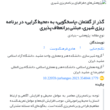
گذر از گفتمان «پاسخگویی» به «محیط گرایی» در برنامه
ریزی شهری، مبتنی برانعطاف پذیری
نوع مقاله : پژوهشی - بنیادی
نویسندگان
2
1
تکتم حنایی
هادی فرهنگدوست
1
گروه شهرسازی، دانشکده هنر و معماری، واحد مشهد، دانشگاه آزاد اسلامی
مشهد، ایران
2
گروه معماری اسلامی، دانشکده هنر و معماری اسلامی، دانشگاه بین المللی
امام رضا ع، مشهد، ایران
10.22059/jurbangeo.2023.354044.1779
چکیده
توجه برنامه‌ریزان معاصر به عوامل محیطی و افزایش آگاهی و ارتباط
انسان با محیط پیرامونی‌اش، موجب افزایش لایه‌ها و عوامل تعریف‌کننده
مفاهیم طراحی و برنامه‌ریزی گشته است. به‌گونه‌ای که مسئله مشترکی