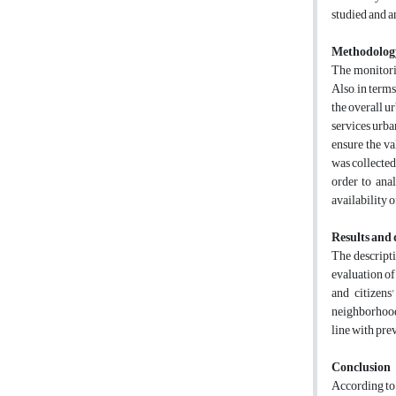
studied and a
Methodolog
Also, in term
the overall u
services urba
ensure the va
was collected
order to anal
availability o
Results and 
evaluation of
and citizens
neighborhood/
line with prev
Conclusion
According to: