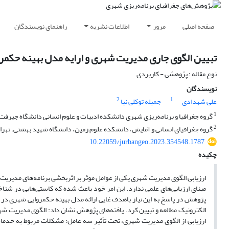
صفحه اصلی
مرور
اطلاعات نشریه
راهنمای نویسندگان
تبیین الگوی جاری مدیریت شهری و ارایه مدل بهینه حکم
نوع مقاله : پژوهشی - کاربردی
نویسندگان
2
1
علی شهدادی
جمیله توکلی نیا
1
گروه جغرافیا و برنامه‌ریزی شهری دانشکده ادبیات و علوم انسانی دانشگاه جیرفت،
2
گروه جغرافیای انسانی و آمایش، دانشکده علوم زمین، دانشگاه شهید بهشتی، تهران
10.22059/jurbangeo.2023.354548.1787
چکیده
ارزیابی الگوی مدیریت شهری یکی از عوامل موثر بر اثربخشی برنامه‌های مدیریت 
مبنای ارزیابی‌های علمی ندارد. این امر خود باعث شده که کاستی‌هایی در ش
پژوهش در پاسخ به این نیاز باهدف غایی ارائه مدل بهینه حکمروایی شهری در
الکترونیک مطالعه و تبیین کرد. یافته‌های پژوهش نشان داد: الگوی مدیریت شهری
ارزیابی از الگوی مدیریت شهری، تحت تأثیر سه عامل: مشکلات مربوط به خدم