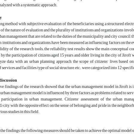
nalyzed with a systematic approach.
y
s of the nature of evaluation and the plurality of institutions and organizations invo
rban management that are related to the duties of the municipality and city council,
n institutions and organizations, have been measured as influencing factors on the
lidity of the research tools; the reliability test results show the main conceptual c
 by the participation of citizens aged 15 years and older living in the city of Jirof
yze data with an urban planning approach, the scope of citizens' lives based on 
f services and facilities, type of social structure, etc., were categorized into 12 specif
discussion
 urban management model is influenced by three factors as problems related to services
' participation in urban management. Citizens' assessment of the urban mana
city, with the opposite effect on the sense of belonging and pride in the neighborh
ious studies in this field.
 the findings, the following measures should be taken to achieve the optimal model o