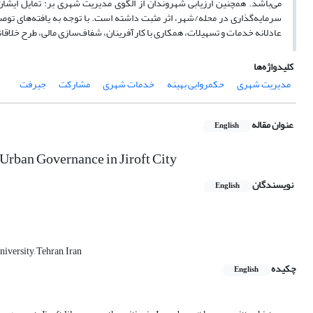
می‌باشد. همچنین ارزیابی شهروندان از الگوی مدیریت شهری بر: تمایل ایشان
سرمایه‌گذاری در محله/شهر، اثر مثبت داشته است. با توجه به یافته‌های تو
عادلانه خدمات و تسهیلات، همکاری با کارآفرینان، شفاف‌سازی مالی، طرح خلا
کلیدواژه‌ها
مدیریت شهری
حکمروایی بهینه
خدمات شهری
مشارکت
جیرفت
عنوان مقاله
English
 Urban Governance in Jiroft City
نویسندگان
English
versity, Tehran, Iran
چکیده
English