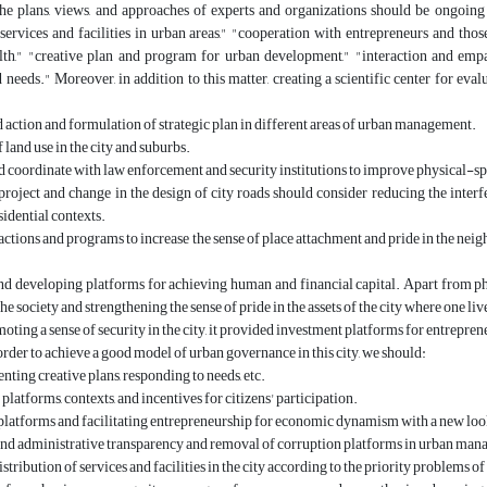
services and facilities in urban areas," "cooperation with entrepreneurs and thos
alth," "creative plan and program for urban development," "interaction and emp
needs." Moreover, in addition to this matter, creating a scientific center for e
‏2) action and formulation of strategic plan in different areas of urban management
‏3) land use in the city and suburbs
d coordinate with law enforcement and security institutions to improve physical-spatia
sidential contexts.
he society and strengthening the sense of pride in the assets of the city where one liv
ting a sense of security in the city, it provided investment platforms for entrepreneur
‏9)  order to achieve a good model of urban governance in this city, we should
‏enting creative plans, responding to needs, etc
‏ platforms, contexts, and incentives for citizens' participation
 platforms and facilitating entrepreneurship for economic dynamism with a new loo
 and administrative transparency and removal of corruption platforms in urban ma
istribution of services and facilities in the city according to the priority problems o