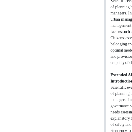
Scientific eva
of planning b
managers. In 
urban manage
management mo
factors such 
Citizens' ass
According to the findings
optimal model
and provision
empathy of ci
Extended Ab
Introductio
of planning b
managers. In 
governance wi
needs assessm
explanatory f
of safety and
"tendency to 