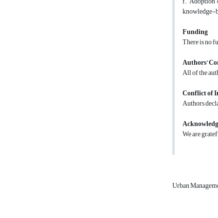
knowledge-ba
Funding
There is no f
Authors’ Co
All of the au
Conflict of I
Authors decla
Acknowled
We are gratefu
Urban Managem