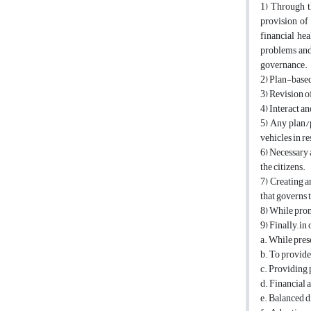
‏1) Through the plans, views, and approaches of experts and organizations should be ongoing in charge of commitment to the principles such as "fair distribution and
provision of 
financial he
problems and 
governance.
Plan-based .
Revision of .
Interact an.
‏5) Any plan/project and change in the design of city roads should consider reducing the interference of pedestrian traffic with vehicles and reducing the traffic of motor
vehicles in re
‏6) Necessary actions and programs to increase the sense of place attachment and pride in the neighborhood as one of the components of the urban management system among
the citizens.
‏7) Creating and developing platforms for achieving human and financial capital. Apart from physical acts and plans, this requires managing the psychological atmosphere
that governs t
While promo.
Finally, in:
a. While pres.
b. To provide.
c. Providing.
d. Financial.
e. Balanced d.