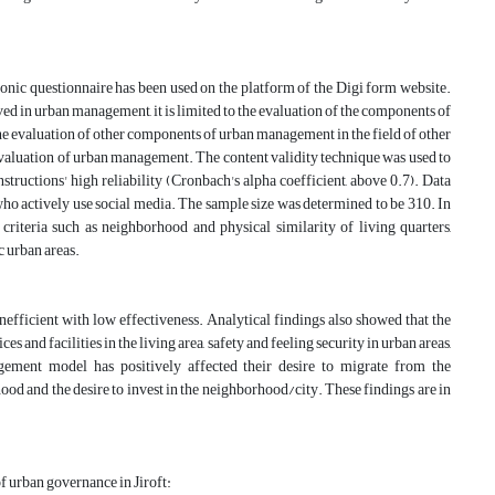
lved in urban management, it is limited to the evaluation of the components of
 the evaluation of other components of urban management in the field of other
 evaluation of urban management. The content validity technique was used to
onstructions' high reliability (Cronbach's alpha coefficient, above 0.7). Data
t who actively use social media. The sample size was determined to be 310. In
criteria such as neighborhood and physical similarity of living quarters,
ic urban areas.
 and facilities in the living area, safety and feeling security in urban areas,
gement model has positively affected their desire to migrate from the
ood and the desire to invest in the neighborhood/city. These findings are in
‏f urban governance in Jiroft