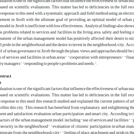
luation is one of the significant factors that influence the effectiveness of urban ma
ased on scientific evaluations. This matter has led to deficiencies in the full re
response to this need, with a systematic approach and field method using an electron
ment in Jiroft with the ultimate goal of providing an optimal model of urban g
del in Jiroft is inefficient with low effectiveness. Analytical findings also show
as problems related to services and facilities in the living area, safety and feeling
essment of the urban management model has positively affected their desire to mig
belonging and pride in the neighborhood and the desire to invest in the neighborhood/city. ‏, the following measures should be taken to achieve the
 of urban governance in Jiroft through the plans, views, and approaches should be 
 of services and facilities in urban areas," "cooperation with entrepreneurs," "fina
ty managers," "responding to people's problems and needs.".
stract
n
ased on scientific evaluations. This matter has led to deficiencies in the full re
response to this need, this research studied and explained the current pattern of 
thin this city. This research has benefited from explanatory and enlightening th
ent and satisfaction, evaluation, urban participation, and smart city. According to t
actors of the urban management model, including "use of services and facilities," "p
 security in the neighborhood," "evaluation of citizens' participation in urban m
migrate from the neighborhood/city," "feeling of place attachment and pride in th