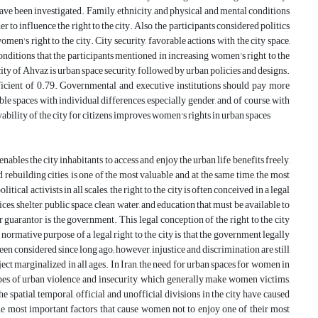
 have been investigated. Family, ethnicity, and physical and mental conditions
o influence the right to the city. Also, the participants considered politics
men's right to the city. City security, favorable actions with the city space,
ditions that the participants mentioned in increasing women's right to the
ity of Ahvaz is urban space security, followed by urban policies and designs.
fficient of 0.79. Governmental and executive institutions should pay more
ble spaces with individual differences, especially gender, and, of course, with
ability of the city for citizens improves women's rights in urban spaces
 enables the city inhabitants to access and enjoy the urban life benefits freely,
d rebuilding cities, is one of the most valuable and, at the same time, the most
activists in all scales, the right to the city is often conceived in a legal
ices, shelter, public space, clean water, and education that must be available to
ir guarantor is the government. This legal conception of the right to the city
 normative purpose of a legal right to the city is that the government legally
 been considered since long ago; however, injustice and discrimination are still
ject marginalized in all ages. In Iran, the need for urban spaces for women in
s types of urban violence and insecurity, which generally make women victims,
e spatial, temporal, official and unofficial divisions in the city have caused
he most important factors that cause women not to enjoy one of their most