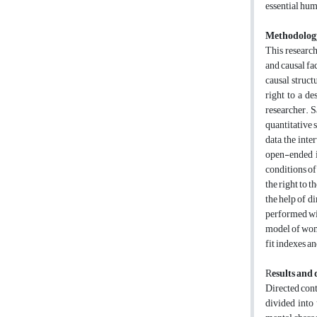
essential huma
Methodolog
This research
and causal fa
causal struct
right to a de
researcher. S
quantitative 
data, the int
open-ended i
conditions of
the right to 
the help of d
performed wit
model of wome
fit indexes 
R
esults and 
Directed cont
divided into 