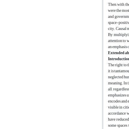
Then, with th
were the most
and governmen
space-positiv
city. Causal 
By multiplyi
attention to w
an emphasis o
Extended ab
Introductio
The right to t
it is tantamou
neglected hum
meaning. In th
all, regardle
emphasizes un
encodes and en
visible in ci
accordance wi
have reduced 
some spaces t