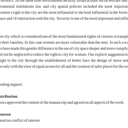
teristics. At the same time, environment security, urban actions, social welfare, and
vernmental institutions, law, and city spatial policies included the most impor
omen's right to the city are the most influential to the least influential in the for
ace, and (4) interaction with the city. Security is one of the most important and influ
the city, which is considered one of the most fundamental rights of citizens, is tramp
r their families. In this case, women are more vulnerable than the men. In such a wa
re have made this gender difference in the use of city space deeper and more compli
ld not be neglected to reduce the right to city for women. Our explicit suggestion i
ght to the city through the establishment of better laws, the design of more sui
n only with the view of equal access for all and the creation of safer places for the
unding support.
ntribution
thors approved the content of the manuscript and agreed on all aspects of the work.
nterest
red no conflict of interest.