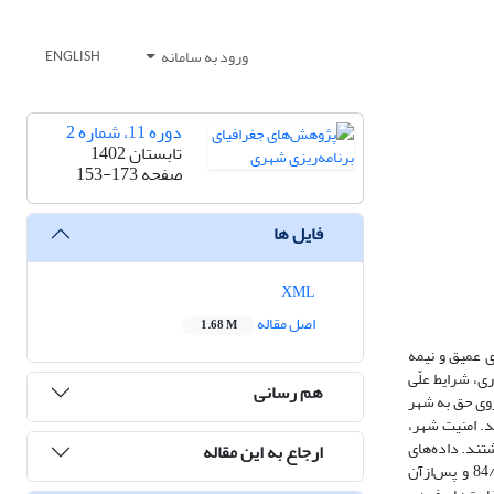
ورود به سامانه
ENGLISH
دوره 11، شماره 2
تابستان 1402
صفحه
153-173
فایل ها
XML
اصل مقاله
1.68 M
 عمیق و نیمه
ی، شرایط علّی
هم رسانی
3 زن ساکن در اهواز برای تأثیرگذاری روی حق به شهر
د. امنیت شهر،
تند. داده‌های
ارجاع به این مقاله
کمی و بررسی مدل علّی نشان داد که مهم‌ترین و تأثیرگذارترین علّت بر کاهش حق به شهر زنان در کلان‌شهر اهواز امنیت فضای شهری با ضریب مسیر علّی 84/0 و پس‌ازآن