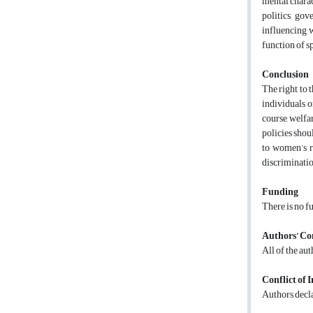
mental charac
politics, go
influencing w
function of sp
Conclusion
The right to 
individuals o
course, welfa
policies shou
to women’s ri
discriminatio
Funding
There is no f
Authors’ Co
All of the au
Conflict of I
Authors decla