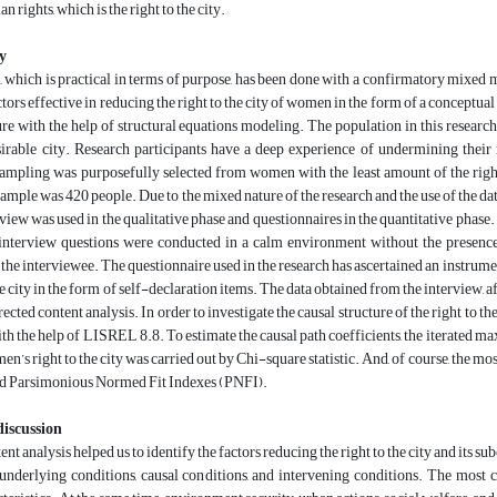
n rights, which is the right to the city.
y
, which is practical in terms of purpose, has been done with a confirmatory mixed met
ctors effective in reducing the right to the city of women in the form of a conceptu
ure with the help of structural equations modeling. The population in this resear
sirable city. Research participants have a deep experience of undermining their r
ampling was purposefully selected from women with the least amount of the right 
sample was 420 people. Due to the mixed nature of the research and the use of the dat
erview was used in the qualitative phase and questionnaires in the quantitative pha
nterview questions were conducted in a calm environment without the presence o
 the interviewee. The questionnaire used in the research has ascertained an instrume
the city in the form of self-declaration items. The data obtained from the interview, 
irected content analysis. In order to investigate the causal structure of the right to
h the help of LISREL 8.8. To estimate the causal path coefficients, the iterated ma
n’s right to the city was carried out by Chi-square statistic. And, of course, the mos
and Parsimonious Normed Fit Indexes (PNFI).
discussion
ent analysis helped us to identify the factors reducing the right to the city and its 
underlying conditions, causal conditions, and intervening conditions. The most cr