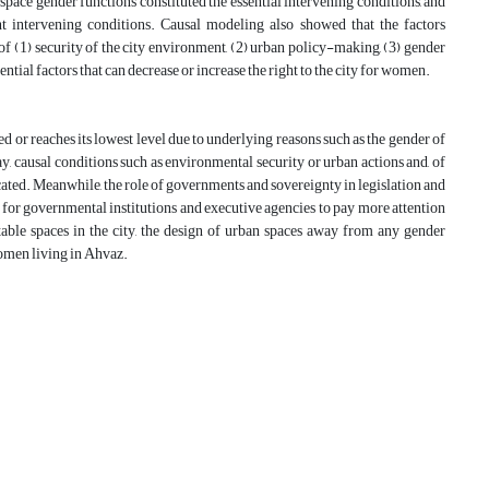
 space gender functions constituted the essential intervening conditions, and
tant intervening conditions. Causal modeling also showed that the factors
m of (1) security of the city environment, (2) urban policy-making, (3) gender
ential factors that can decrease or increase the right to the city for women.
led or reaches its lowest level due to underlying reasons such as the gender of
y, causal conditions such as environmental security or urban actions and, of
cated. Meanwhile, the role of governments and sovereignty in legislation and
s for governmental institutions and executive agencies to pay more attention
table spaces in the city, the design of urban spaces away from any gender
 women living in Ahvaz.