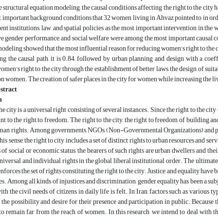
e structural equation modeling, the causal conditions affecting the right to the city
 important background conditions that 32 women living in Ahvaz pointed to in order t
t institutions, law, and spatial policies as the most important intervention in the wo
e gender performance, and social welfare were among the most important causal con
modeling showed that the most influential reason for reducing women's right to the c
ng the causal path, it is 0.84, followed by urban planning and design with a coe
omen's right to the city through the establishment of better laws, the design of suita
n women. The creation of safer places in the city for women while increasing the liv
stract
n
he city is a universal right consisting of several instances. Since the right to the city
nt to the right to freedom. The right to the city, the right to freedom of building an
an rights. Among governments, NGOs (Non-Governmental Organizations) and political 
is sense, the right to city includes a set of distinct rights to urban resources and serv
ss of social or economic status, the bearers of such rights are urban dwellers and the
iversal and individual rights in the global liberal institutional order. The ultimate
forces the set of rights constituting the right to the city. Justice and equality have
ties. Among all kinds of injustices and discrimination, gender equality has been a sub
th the civil needs of citizens in daily life is felt. In Iran, factors such as variou
the possibility and desire for their presence and participation in public. Because th
o remain far from the reach of women. In this research, we intend to deal with t