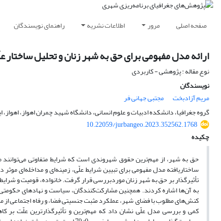
صفحه اصلی
مرور
اطلاعات نشریه
راهنمای نویسندگان
ارائه مدل مفهومی برای حق به شهر زنان و تحلیل ساختار عل
نوع مقاله : پژوهشی - کاربردی
نویسندگان
مریم آزادبخت
مجتبی جهانی فر
گروه جغرافیا، دانشکده ادبیات و علوم انسانی، دانشگاه شهید چمران اهواز، اهواز، ای
10.22059/jurbangeo.2023.352562.1768
چکیده
حق به شهر، از مهم‌ترین حقوق شهروندی است که شرایط متفاوتی می‌توانند 
ساختاریافته مدل مفهومی برای تبیین شرایط علّی، زمینه‌ای و مداخله‌ای مو
به آن‌ها اشاره کردند. همچنین مشارکت‌کنندگان، سیاست و نهادهای حکومتی، 
کنش‌های مطلوب با فضای شهر، عملکرد مثبت جنسیتی فضا، و رفاه اجتماعی از مهم