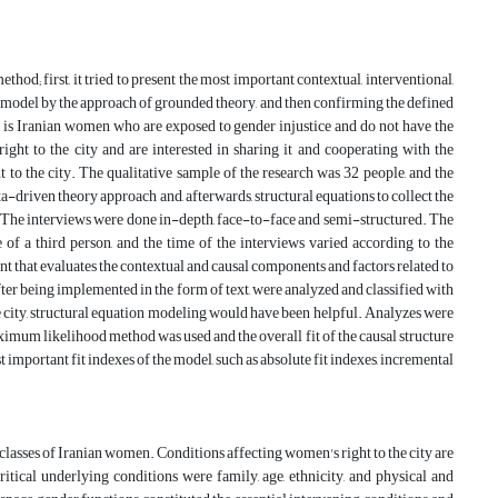
hod; first, it tried to present the most important contextual, interventional,
al model by the approach of grounded theory, and then confirming the defined
ch is Iranian women who are exposed to gender injustice and do not have the
ight to the city and are interested in sharing it and cooperating with the
to the city. The qualitative sample of the research was 32 people, and the
a-driven theory approach and, afterwards, structural equations to collect the
se. The interviews were done in-depth, face-to-face and semi-structured. The
f a third person, and the time of the interviews varied according to the
nt that evaluates the contextual and causal components and factors related to
after being implemented in the form of text, were analyzed and classified with
 the city, structural equation modeling would have been helpful. Analyzes were
ximum likelihood method was used and the overall fit of the causal structure
t important fit indexes of the model, such as absolute fit indexes, incremental
subclasses of Iranian women. Conditions affecting women's right to the city are
itical underlying conditions were family, age, ethnicity, and physical and