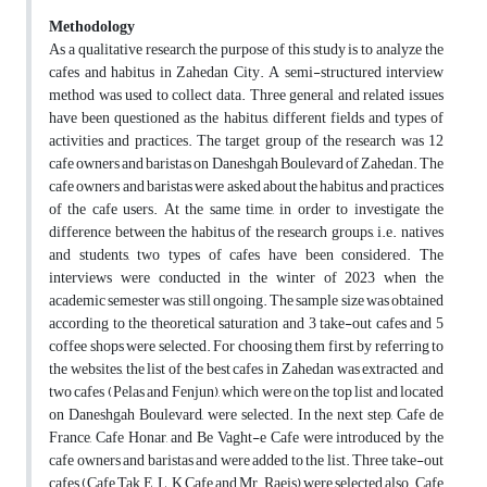
Methodology
As a qualitative research, the purpose of this study is to analyze the
cafes and habitus in Zahedan City. A semi-structured interview
method was used to collect data. Three general and related issues
have been questioned as the habitus, different fields and types of
activities and practices. The target group of the research was 12
cafe owners and baristas on Daneshgah
Boulevard of Zahedan. The
cafe owners and baristas were asked about the habitus and practices
of the cafe users. At the same time, in order to investigate the
difference between the habitus of the research groups, i.e. natives
and students, two types of cafes have been considered. The
interviews were conducted in the winter of 2023 when the
academic semester was still ongoing. The sample size was obtained
according to the theoretical saturation and 3 take-out cafes and 5
coffee shops were selected. For choosing them first, by referring to
the websites, the list of the best cafes in Zahedan was extracted, and
two cafes (Pelas and Fenjun), which were on the top list and located
on Daneshgah
Boulevard, were selected. In the next step, Cafe de
France, Cafe Honar, and Be Vaght-e Cafe were introduced by the
cafe owners and baristas and were added to the list. Three take-out
cafes (Cafe Tak, E.L.K Cafe and Mr. Raeis) were selected also. Cafe