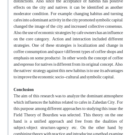
distinctions. Also, since the acceptance of habitus has positive
effects on the city and natives, it can be identified as another
moderator condition. For example, changing habitus and turning
cafes into a dominant activity in the city promoted symbolic capital,
changed the image of the city, and increased collective consensus.
Also, the use of economic strategies by cafe owners has an influence
on the core category. Action and interaction included different
strategies. One of these strategies is localization and change in
coffee consumption and space (different types of coffee shops and
emphasis on some products). In other words, the concept of coffee
and espresso for natives is different from its original concept. Also,
the natives' strategy against this new habitus is to use its advantages
to improve the economic, socio-cultural, and symbolic capital.
Conclusion
The aim of this research was to analyze the dominant atmosphere
which influences the habitus related to cafes in Zahedan City. For
this purpose, among different approaches to studying this issue, the
Field Theory of Bourdieu was selected. This theory, on the one
hand, is a unified approach and free from the dualities of
subject/object, structure/agency, etc. On the other hand, by
combining theory with practice and introducing a method, examine