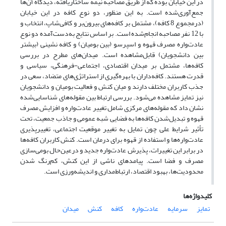
در این خیابان بوده که از طریق مصاحبه نیمه ساختاریافته، دیدگاه آن‌ها
جمع‌آوری‌شده است. به این منظور، دو نوع کافه در این خیابان
(درمجموع 8 کافه)، مشتمل بر کافه‌های بیرون‌بر و کافی‌شاپ، انتخاب و
با 12 نفر مصاحبه انجام‌شده است. بر اساس نتایج به‌دست‌آمده دو نوع
عادت‌واره مصرف قهوه و اسپرسو (بین بومیان) و کافه نشینی (بیشتر
بین دانشجویان) قابل‌مشاهده است. میدان‌های مطرح در بررسی
کافه‌ها، مشتمل بر میدان اقتصادی، اجتماعی-فرهنگی، سیاسی و
قدرت هستند. کافه‌داران با بهره‌گیری از استراتژی‌های متضاد، سعی در
جذب کاربران مختلف دارند و میان کنش و فعالیت بومیان و دانشجویان
نیز تمایز مشاهده می‌شود. بررسی ارتباط بین مقوله‌های شناسایی‌شده
نشان داد که مقوله‌های مرکزی شامل تغییر عادت‌واره و افزایش مصرف
قهوه و تبدیل‌شدن کافه‌ها به فضایی شبه عمومی و جاذب جمعیت، تحت
تأثیر شرایط علی چون تمایل به تغییر موقعیت اجتماعی، تغییرپذیری
عادت‌واره‌ها و استفاده از قهوه برای درمان است. کنش کاربران کافه‌ها
در برابر این تغییرات، پذیرش عادت‌واره جدید و درعین‌حال بومی‌سازی
مصرف و فضا است. پیامدهای ناشی از این کنش، کم‌رنگ شدن
محدودیت‌ها، بهبود اقتصاد، ارتباط‌مداری و اندیشه‌ورزی است.
کلیدواژه‌ها
تمایز
سرمایه
عادت‌واره
کافه
کنش
میدان