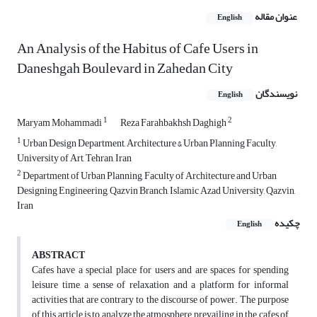
عنوان مقاله
English
An Analysis of the Habitus of Cafe Users in
Daneshgah Boulevard in Zahedan City
نویسندگان
English
1
2
Maryam Mohammadi
Reza Farahbakhsh Daghigh
1
Urban Design Department, Architecture & Urban Planning Faculty,
University of Art, Tehran, Iran
2
Department of Urban Planning, Faculty of Architecture and Urban
Designing Engineering, Qazvin Branch, Islamic Azad University, Qazvin,
Iran
چکیده
English
ABSTRACT
Cafes have a special place for users and are spaces for spending
leisure time, a sense of relaxation and a platform for informal
activities that are contrary to the discourse of power. The purpose
of this article is to analyze the atmosphere prevailing in the cafes of