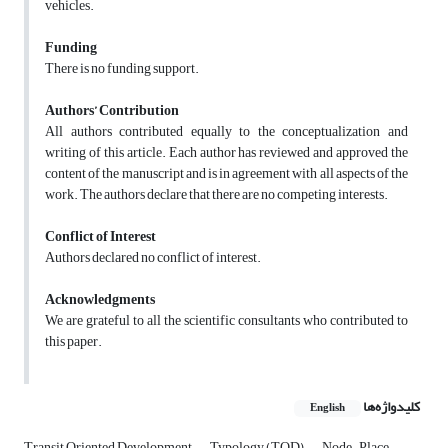
vehicles.
Funding
There is no funding support.
Authors’ Contribution
All authors contributed equally to the conceptualization and
writing of this article. Each author has reviewed and approved the
content of the manuscript and is in agreement with all aspects of the
work. The authors declare that there are no competing interests.
Conflict of Interest
Authors declared no conflict of interest.
Acknowledgments
We are grateful to all the scientific consultants who contributed to
this paper.
کلیدواژه‌ها
English
Transit Oriented Development
Typology (TOD)
Node-Place-