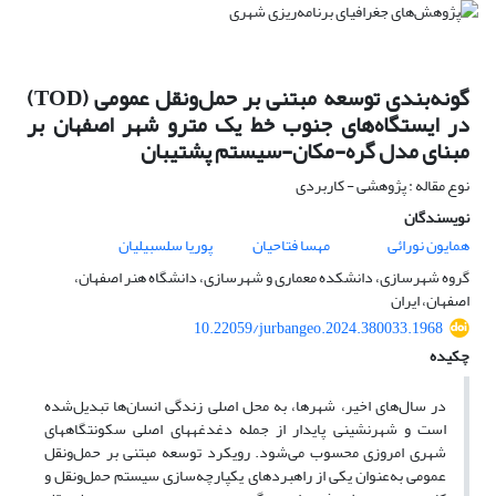
گونه‌بندی توسعه مبتنی بر حمل‌ونقل عمومی (TOD)
در ایستگاه‌های جنوب خط یک مترو شهر اصفهان بر
مبنای مدل گره-مکان-سیستم پشتیبان
نوع مقاله : پژوهشی - کاربردی
نویسندگان
همایون نورائی
مهسا فتاحیان
پوریا سلسبیلیان
گروه شهرسازی، دانشکده معماری و شهرسازی، دانشگاه هنر اصفهان،
اصفهان، ایران
10.22059/jurbangeo.2024.380033.1968
چکیده
در سال‌های اخیر، شهرها، به محل اصلی زندگی انسان‌ها تبدیل‌شده
است و شهرنشینی پایدار از جمله دغدغه­های اصلی سکونتگاه­های
شهری امروزی محسوب می‌شود. رویکرد توسعه مبتنی بر حمل‌ونقل
عمومی به‌عنوان یکی از راهبردهای یکپارچه‌سازی سیستم حمل‌ونقل و