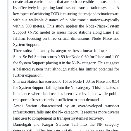
create urban environments that are both accessible and sustainable
by effectively integrating land use and transportation systems. A
key aspect of achieving TOD is ensuring that major destinations are
within a walkable distance of public transit stations—typically
within 500 meters. This study applies the Node-Place-System
Support (NPS) model to assess metro stations along Line 1 in
Isfahan, focusing on three critical dimensions: Node, Place, and
System Support.
The results of the analysis categorize the stations as follows:
Si-o-Se Pol Station scores 0.89 for Node, 0.60 for Place, and 1.00
for System Support, placing it in the N-P- category. This suggests
a balanced system that, although stable, has limited potential for
further expansion.
Shariati Station has scores of 0.16 for Node, 1.00 for Place, and 0.54
for System Support, falling into the N- category. This indicates an
imbalance where land use has been overdeveloped while public
transport infrastructure is insufficient to meet demand.
Azadi Station, characterized by an overdeveloped transport
infrastructure, falls into the N+ category. It requires more diverse
land uses to complement its transport systems effectively.
Daneshgah and Kargar Stations fall into the NP category,
demonstrating effective transportation and land use coordination.