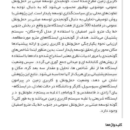
کاربری زمین مطرح‌شده است. گونه‌بندی توسعه مبتنی بر حمل‌ونقل
عمومی، موضوعی نوظهور محسوب می‌شود که به دنبال توجه به
تفاوت‌های محلی برای سیاست‌گذاری توسعه پایدار است. این پژوهش با
روش توصیفی-تحلیلی به دنبال گونه‌بندی توسعه مبتنی بر حمل‌ونقل
عمومی در فاصله 500 متری از هفت ایستگاه مترو واقع در بخش جنوبی
خط یک مترو شهر اصفهان با استفاده از مدل گره-مکان- سیستم
پشتیبان می‌باشد. هدف از گونه‌بندی ایستگاه‌های مترو موردمطالعه،
ارزیابی نحوه یکپارچگی حمل‌ونقل و کاربری زمین و ارائه پیشنهاد‌ها
مکان محور برای تحقق توسعه پایدار است. بدین منظور ابتدا شاخص‌های
گونه‌بندی با مرور ادبیات نظری معتبر استخراج‌شده و داده‌ها با استفاده
از روش‌های کتابخانه ای و میدانی جمع آوری می گردد. سپس وضعیت
ایستگاه ها از نظر شاخص ها، تحلیل و مقدار سه بعد گره، مکان و
سیستم پشتیبانی برای هریک از آنها محاسبه می‌شود. نتایج این پژوهش
نشان می دهد، وضعیت حمل‌ونقل و کاربری زمین در پیرامون
ایستگاه‌های سی­وسه­پل، کارگر و دانشگاه در حالت تعادل، در ایستگاه­
های آزادی، دفاع­مقدس و کوی­امام با غلبه سیستم حمل­و­نقل و در
ایستگاه شریعتی با غلبه سیستم کاربری زمین می‌باشد و به طور کلی 5
گونه توسعه مبتنی بر حمل‌ونقل عمومی در جنوب خط یک مترو اصفهان
وجود دارد.
کلیدواژه‌ها