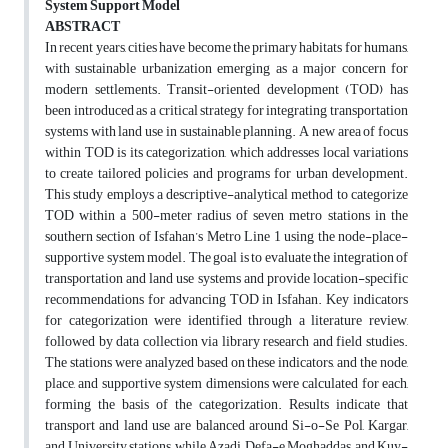
System Support Model
ABSTRACT
In recent years, cities have become the primary habitats for humans,
with sustainable urbanization emerging as a major concern for
modern settlements. Transit-oriented development (TOD) has
been introduced as a critical strategy for integrating transportation
systems with land use in sustainable planning. A new area of focus
within TOD is its categorization, which addresses local variations
to create tailored policies and programs for urban development.
This study employs a descriptive-analytical method to categorize
TOD within a 500-meter radius of seven metro stations in the
southern section of Isfahan’s Metro Line 1 using the node-place-
supportive system model. The goal is to evaluate the integration of
transportation and land use systems and provide location-specific
recommendations for advancing TOD in Isfahan. Key indicators
for categorization were identified through a literature review,
followed by data collection via library research and field studies.
The stations were analyzed based on these indicators, and the node,
place, and supportive system dimensions were calculated for each,
forming the basis of the categorization. Results indicate that
transport and land use are balanced around Si-o-Se Pol, Kargar,
and University stations, while Azadi, Defa-e Moghaddas, and Kuy-