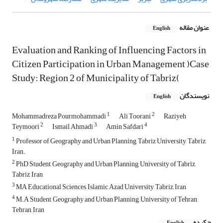
عنوان مقاله
English
Evaluation and Ranking of Influencing Factors in
Citizen Participation in Urban Management )Case
Study: Region 2 of Municipality of Tabriz(
نویسندگان
English
1
2
Mohammadreza Pourmohammadi
Ali Toorani
Raziyeh
2
3
4
Teymoori
Ismail Ahmadi
Amin Safdari
1
Professor of Geography and Urban Planning, Tabriz University, Tabriz,
Iran.
2
PhD Student, Geography and Urban Planning, University of Tabriz,
Tabriz, Iran
3
MA Educational Sciences, Islamic Azad University, Tabriz, Iran
4
M.A Student, Geography and Urban Planning, University of Tehran,
Tehran, Iran
چکیده