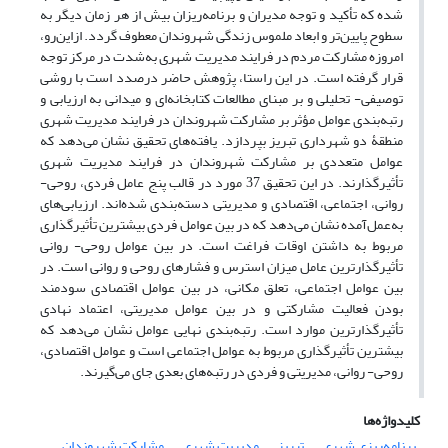
شده که تأکید و توجه مدیران و برنامه‌ریزان بیش از هر زمان دیگر به
سطوح پایین‌تر و ابعاد ملموس زندگی شهروندان معطوف گردد. از‌این‌رو،
امروزه مشارکت مردم در فرایند مدیریت شهری به‌شدت در مرکز توجه
قرار گرفته است. در این راستا، پژوهش حاضر درصدد است با روشی
توصیفی- تحلیلی و بر مبنای مطالعات کتابخانه‌ای و میدانی به ارزیابی و
رتبه‌بندی عوامل مؤثر بر مشارکت شهروندان در فرایند مدیریت شهری
منطقۀ دو شهرداری تبریز بپردازد. یافته‌های تحقیق نشان می‌دهد که
عوامل متعددی بر مشارکت شهروندان در فرایند مدیریت شهری
تأثیرگذارند. در این تحقیق 37 مورد در قالب پنج عامل فردی، روحی-
روانی، اجتماعی، اقتصادی و مدیریتی دسته‌بندی شده‌اند. ارزیابی‌های
به‌عمل‌آمده نشان می‌دهد که در بین عوامل فردی بیشترین تأثیرگذاری
مربوط به داشتن اوقات فراغت است. در بین عوامل روحی- روانی
تأثیرگذارترین عامل میزان استرس و فشارهای روحی و روانی است. در
بین عوامل اجتماعی، تعلق مکانی، در بین عوامل اقتصادی سودمند
بودن فعالیت مشارکتی و در بین عوامل مدیریتی، اعتماد نهادی
تأثیرگذارترین موارد است. رتبه‌بندی نهایی عوامل نشان می‌دهد که
بیشترین تأثیرگذاری مربوط به عوامل اجتماعی است و عوامل اقتصادی،
روحی- روانی، مدیریتی و فردی در رتبه‌های بعدی جای می‌گیرند.
کلیدواژه‌ها
برنامه‌ریزی شهری
تبریز
مدیریت شهری
مشارکت شهروندان