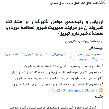
ارزیابی و رتبه‌بندی عوامل تأثیرگذار بر مشارکت
شهروندان در فرایند مدیریت شهری (مطالعۀ موردی:
منطقۀ 2 شهرداری تبریز)
نوع مقاله : پژوهشی - کاربردی
نویسندگان
2
2
1
محمدرضا پورمحمدی
علی طورانی
راضیه تیموری
اسماعیل
4
3
احمدی
امین صفدری
1
استاد جغرافیا و برنامه‌ریزی شهری دانشگاه تبریز، تبریز، ایران
2
دانشجوی دکتری جغرافیا و برنامه‌ریزی شهری دانشگاه تبریز، تبریز، ایران
3
کارشناسی ارشد علوم تربیتی، دانشگاه آزاد اسلامی واحد تبریز، ایران
4
دانشجوی کارشناسی ارشد جغرافیا و برنامه‌ریزی شهری، دانشگاه تهران
10.22059/jurbangeo.2013.50549
چکیده
رشد فزایندۀ ابعاد شهرنشینی و پیچیدگی ماهیت مسائل شهری موجب