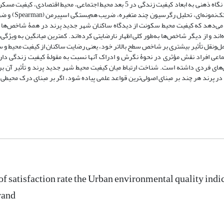
میدانی از 370 نفر از ساکنان شهر جدید پرند انجام گرفت. شاخص‌های تحقیق با نگاه ذهنی به ابعاد کیفیت زندگی در 5 بعد محیط اجتماعی،
شهری و کیفیت دسترسی و حمل‌ونقل طبقه‌بندی و 
ار SPSS تحلیل شد. نتایج تحقیق نشان می‌دهد که کیفیت محیط سکونت از دیدگاه ساکنان شهر جدید پرند در همۀ شاخ
 و از دیگر شاخص‌ها به‌طور کلی اظهار نارضایتی کرده‌اند. کمترین میانگین به ویژگی‌
ونقل تأثیر بیشتری بر شاخص سطح بالاتر خود، یعنی رضایت ساکنان از کیفیت محیط و
ماعی افراد نقش مؤثری در نحوۀ نگرش و ادراک آنها نسبت به مقولۀ کیفیت زندگی دارد
‌های فردی داشته است. شناخت ارتباط میان کیفیت محیط شهر جدید پرند و تأثیر آن 
 پرند هر چند بر مبنای اصولی‌ترین قواعد علمی پیاده شود، اگر بر مبنای درک محیطی
f satisfaction rate the Urban environmental quality indica
rand