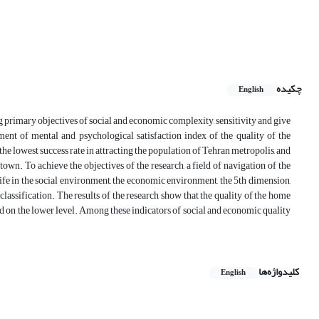
چکیده
English
ng primary objectives of social and economic complexity, sensitivity and give
sment of mental and psychological satisfaction index of the quality of the
he lowest success rate in attracting the population of Tehran metropolis, and
own. To achieve the objectives of the research, a field of navigation of the
ife in the social environment, the economic environment, the 5th dimension,
lassification. The results of the research show that the quality of the home
ed on the lower level. Among these indicators of social and economic quality
کلیدواژه‌ها
English