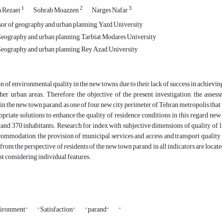
1
2
3
 Rezaei
Sohrab Moazzen
Narges Nafar
ssor of geography and urban planning, Yazd University
eography and urban planning, Tarbiat Modares University
eography and urban planning, Rey Azad University
n of environmental quality in the new towns, due to their lack of success in achievi
er urban areas. Therefore, the objective of the present investigation, the asses
n the new town parand, as one of four new city perimeter of Tehran metropolis that t
priate solutions to enhance the quality of residence conditions in this regard new t
nd 370 inhabitants. Research for index with subjective dimensions of quality of l
commodation, the provision of municipal services and access and transport quality c
rom the perspective of residents of the new town parand in all indicators are locat
ost considering individual features.
nvironment"
"Satisfaction"
"parand"
"