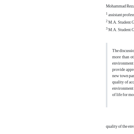
Mohammad Reza
1
assistant profe
2
M.A. Student, G
3
M.A. Student, G
The discussio
more than oth
environment i
provide appro
new town para
quality of ac
environment f
of life for m
quality of the e