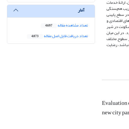
 محیط اقتصادی، کیفیت مسکن، ارائۀ خدمات
با استفاده از آزمون T-test تک‌نمونه‌ای، تحلیل رگرسیون چند متغیره، ضریب هم‌بستگی اسپیرمن (Spearman) و ضریب هم‌بستگی
آمار
ص‌ها در سطح پایینی
های اقتصادی و
تعداد مشاهده مقاله
 سکونت در شهر
4,697
. در این میان
تعداد دریافت فایل اصل مقاله
4,073
بر سطوح مختلف
 نباشد، رضایت
Evaluation o
new city pa