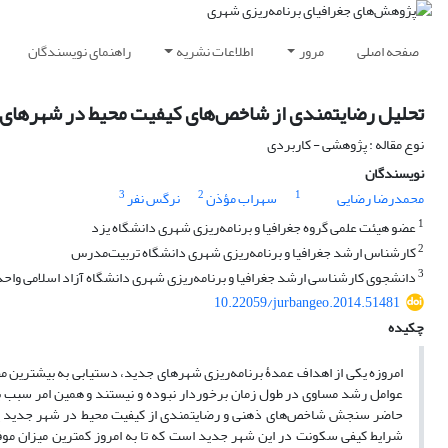
صفحه اصلی
مرور
اطلاعات نشریه
راهنمای نویسندگان
تحلیل رضایتمندی از شاخص‌های کیفیت محیط در شهرهای ج
نوع مقاله : پژوهشی - کاربردی
نویسندگان
3
2
1
محمدرضا رضایی
سهراب مؤذن
نرگس نفر
1
عضو هیئت علمی گروه جغرافیا و برنامه‌ریزی شهری دانشگاه یزد
2
کارشناس ارشد جغرافیا و برنامه‌ریزی شهری دانشگاه تربیت‌مدرس
3
دانشجوی کارشناسی ارشد جغرافیا و برنامه‌ریزی شهری دانشگاه آزاد اسلامی واح
10.22059/jurbangeo.2014.51481
چکیده
امروزه یکی از اهداف عمدۀ برنامه‌ریزی شهرهای جدید، دستیابی به بیشترین مط
عوامل رشد مساوی در طول زمان برخوردار نبوده و نیستند و همین امر سبب 
حاضر سنجش شاخص‌های ذهنی و رضایتمندی از کیفیت محیط در شهر جدید پرند، 
شرایط کیفی سکونت در این شهر جدید است که تا به امروز کمترین میزان م