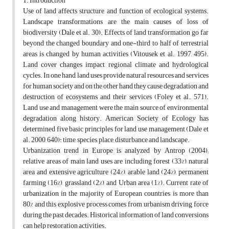
1. Introduction
Use of land affects structure and function of ecological systems.
Landscape transformations are the main causes of loss of
biodiversity (Dale et al. 30). Effects of land transformation go far
beyond the changed boundary and one-third to half of terrestrial
areas is changed by human activities (Vitousek et al. 1997, 495).
Land cover changes impact regional climate and hydrological
cycles. In one hand, land uses provide natural resources and services
for human society and on the other hand they cause degradation and
destruction of ecosystems and their services (Foley et al., 571).
Land use and management were the main source of environmental
degradation along history. American Society of Ecology has
determined five basic principles for land use management (Dale et
al. 2000, 640): time, species, place, disturbance and landscape.
Urbanization trend in Europe is analyzed by Antrop (2004);
relative areas of main land uses are including forest (33%), natural
area and extensive agriculture (24%), arable land (24%), permanent
farming (16%), grassland (2%), and Urban area (1%). Current rate of
urbanization in the majority of European countries is more than
80% and this explosive process comes from urbanism driving force
during the past decades. Historical information of land conversions
can help restoration activities.