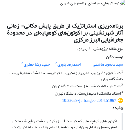
برنامه‌ریزی استراتژیک از طریق پایش مکانی- زمانی
آثار شهرنشینی بر اکوتون‌های کوهپایه‌ای در محدودۀ
جغرافیایی البرز مرکزی
نوع مقاله : پژوهشی - کاربردی
نویسندگان
3
2
1
سید محمود هاشمی
احمد رضا یاوری
حمید رضا جعفری
1
دانشجوی دکتری برنامه‌ریزی و مدیریت محیط زیست، دانشکدۀ محیط زیست،
دانشگاه تهران
2
دانشیار دانشکدۀ محیط زیست، دانشگاه تهران
3
استاد دانشکدۀ محیط زیست، دانشگاه تهران
10.22059/jurbangeo.2014.51967
چکیده
اکوتون‌های کوهپایه‌ای که در حد فاصل کوه و دشت واقع شده‌اند و
نقش مفصل ارتباطی بین این دو منطقه را ایفا می‌کنند، به لحاظ اکولوژیک،