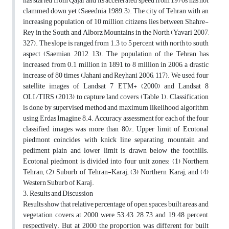
has started from Qajar and its accelerated speed from 1970s has not
clammed down yet (Saeednia 1989, 3). The city of Tehran with an
increasing population of 10 million citizens lies between Shahre-
Rey in the South and Alborz Mountains in the North (Yavari 2007,
327). The slope is ranged from 1.3 to 5 percent with north to south
aspect (Saemian 2012, 13). The population of the Tehran has
increased from 0.1 million in 1891 to 8 million in 2006, a drastic
increase of 80 times (Jahani and Reyhani 2006, 117). We used four
satellite images of Landsat 7 ETM+ (2000) and Landsat 8
OLI/TIRS (2013) to capture land covers (Table 1). Classification
is done by supervised method and maximum likelihood algorithm
using Erdas Imagine 8.4. Accuracy assessment for each of the four
classified images was more than 80%. Upper limit of Ecotonal
piedmont coincides with knick line separating mountain and
pediment plain and lower limit is drawn below the foothills.
Ecotonal piedmont is divided into four unit zones: (1) Northern
Tehran; (2) Suburb of Tehran-Karaj; (3) Northern Karaj; and (4)
Western Suburb of Karaj.
3. Results and Discussion
Results show that relative percentage of open spaces, built areas, and
vegetation covers at 2000 were 53.43, 28.73 and 19.48 percent,
respectively. But at 2000 the proportion was different for built