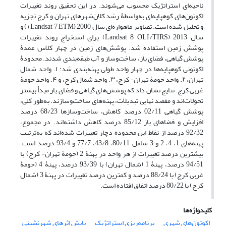
ناحیه‌ای استراتژیک محسوب می‌شوند. در این تحقیق روند تغییرات
اکوتون‌های کوهپایه‌ای به‌واسطۀ رشد کلان‌شهرهای تهران و کرج تجزیه
و تحلیل شده است. تصاویر ماهواره‌ای سال 2000 (Landsat 7 ETM+) و
سال 2013 (Landsat 8 OLI/TIRS) برای استخراج روند تغییرات
پوشش زمین استفاده شد. پوشش‌های زمین در چهار کلاس عمدۀ
پوشش گیاهی، فضای باز، ساخت‌وساز و آب طبقه‌بندی شدند. محدودۀ
اکوتونی کوهپایه‌ها در چهار واحد طولی پهنه‌بندی شد: ۱. واحد شمال
تهران، ۲. واحد حومۀ تهران- کرج، ۳. واحد شمال کرج، و ۴. واحد حومۀ
غربی کرج. نتایج نشان داد که پوشش‌های گیاهی و فضای باز مبدأ بیشتر
تحولات‌اند و مقصد نهایی تبدیلات، پهنه‌های ساخت‌وساز‌ند. به‌طور کلی،
پوشش گیاهی 02/11 درصد کاهش، ساخت‌وسازها 68/23 درصد
افزایش و فضاهای باز 85/12 درصد کاهش داشته‌اند. در مجموع،
92/32 درصد از نقاط این محدوده دچار تغییرات شده‌اند که به‌ترتیب
پهنه‌های 1، 4، 2 و 3 شامل 80/11، 43/8، 77/7 و 93/4 درصد است.
بیشترین درصد تغییرات از هر واحد در پهنۀ 2 (حومۀ تهران- کرج) با
94/51 درصد، پهنۀ 1 (شمال تهران) با 93/39 درصد، پهنۀ 4 (حومۀ
غربی کرج) با 88/24 درصد و کمترین درصد تغییرات در پهنۀ 3 (شمال
کرج) با 80/22 درصد اتفاق افتاده است.
کلیدواژه‌ها
اکوتون‌های شهری
برنامه‌ریزی استراتژیک
پایش اثرهای شهرنشینی