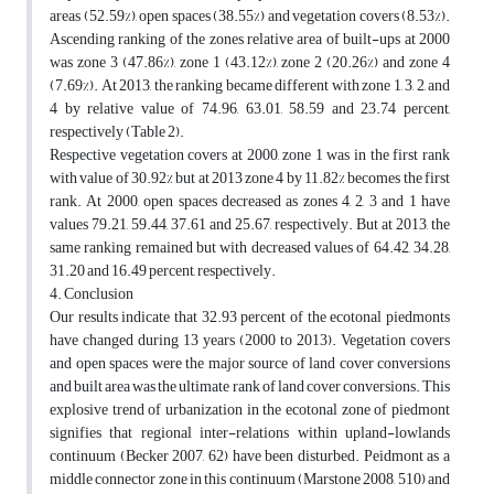
areas (52.59%), open spaces (38.55%) and vegetation covers (8.53%).
Ascending ranking of the zones relative area of built-ups at 2000
was zone 3 (47.86%), zone 1 (43.12%), zone 2 (20.26%) and zone 4
(7.69%). At 2013, the ranking became different with zone 1, 3, 2, and
4 by relative value of 74.96, 63.01, 58.59 and 23.74 percent,
respectively (Table 2).
Respective vegetation covers at 2000, zone 1 was in the first rank
with value of 30.92% but at 2013 zone 4 by 11.82% becomes the first
rank. At 2000, open spaces decreased as zones 4, 2, 3 and 1 have
values 79.21, 59.44, 37.61 and 25.67, respectively. But at 2013, the
same ranking remained but with decreased values of 64.42, 34.28,
31.20 and 16.49 percent, respectively.
4. Conclusion
Our results indicate that 32.93 percent of the ecotonal piedmonts
have changed during 13 years (2000 to 2013). Vegetation covers
and open spaces were the major source of land cover conversions
and built area was the ultimate rank of land cover conversions. This
explosive trend of urbanization in the ecotonal zone of piedmont
signifies that regional inter-relations within upland-lowlands
continuum (Becker 2007, 62) have been disturbed. Peidmont as a
middle connector zone in this continuum (Marstone 2008, 510) and