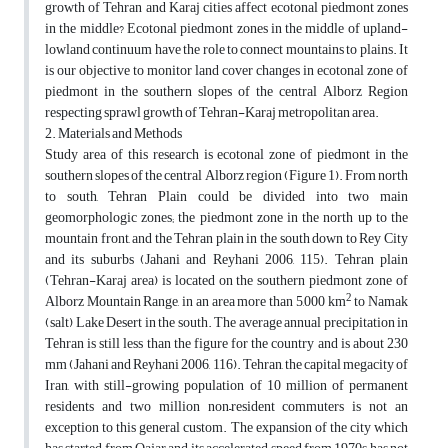
growth of Tehran and Karaj cities affect ecotonal piedmont zones
in the middle? Ecotonal piedmont zones in the middle of upland-
lowland continuum have the role to connect mountains to plains. It
is our objective to monitor land cover changes in ecotonal zone of
piedmont in the southern slopes of the central Alborz Region
respecting sprawl growth of Tehran-Karaj metropolitan area.
2. Materials and Methods
Study area of this research is ecotonal zone of piedmont in the
southern slopes of the central Alborz region (Figure 1). From north
to south, Tehran Plain could be divided into two main
geomorphologic zones; the piedmont zone in the north up to the
mountain front, and the Tehran plain in the south down to Rey City
and its suburbs (Jahani and Reyhani 2006, 115). Tehran plain
(Tehran-Karaj area) is located on the southern piedmont zone of
2
Alborz Mountain Range, in an area more than 5,000 km
to Namak
(salt) Lake Desert in the south. The average annual precipitation in
Tehran is still less than the figure for the country and is about 230
mm (Jahani and Reyhani 2006, 116). Tehran, the capital megacity of
Iran, with still-growing population of 10 million of permanent
residents and two million non–resident commuters is not an
exception to this general custom. The expansion of the city which