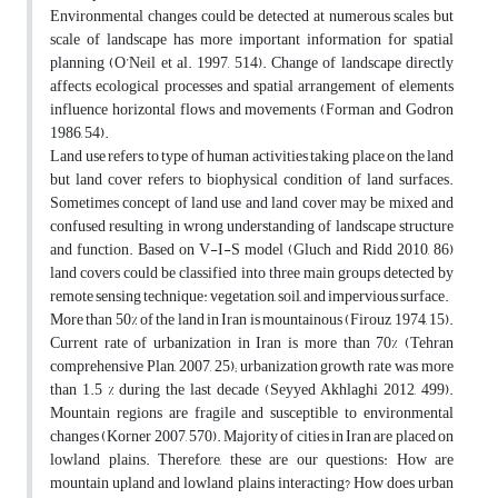
Environmental changes could be detected at numerous scales but
scale of landscape has more important information for spatial
planning (O’Neil et al. 1997, 514). Change of landscape directly
affects ecological processes and spatial arrangement of elements
influence horizontal flows and movements (Forman and Godron
1986, 54).
Land use refers to type of human activities taking place on the land
but land cover refers to biophysical condition of land surfaces.
Sometimes concept of land use and land cover may be mixed and
confused resulting in wrong understanding of landscape structure
and function. Based on V-I-S model (Gluch and Ridd 2010, 86)
land covers could be classified into three main groups detected by
remote sensing technique: vegetation, soil, and impervious surface.
More than 50% of the land in Iran is mountainous (Firouz 1974, 15).
Current rate of urbanization in Iran is more than 70% (Tehran
comprehensive Plan, 2007, 25); urbanization growth rate was more
than 1.5 % during the last decade (Seyyed Akhlaghi 2012, 499).
Mountain regions are fragile and susceptible to environmental
changes (Korner 2007, 570). Majority of cities in Iran are placed on
lowland plains. Therefore, these are our questions: How are
mountain upland and lowland plains interacting? How does urban