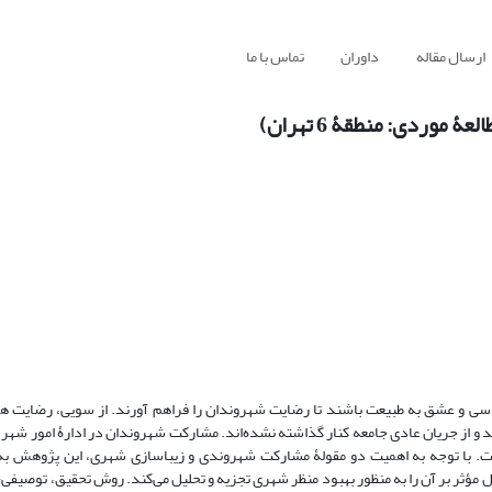
ارسال مقاله
داوران
تماس با ما
ردی: منطقۀ 6 تهران)
اسی و عشق به طبیعت باشند تا رضایت شهروندان را فراهم آورند. از سویی، رضایت هر
 از جریان عادی جامعه کنار گذاشته نشده‌اند. مشارکت شهروندان در ادارۀ امور شهر ا
ت. با توجه به اهمیت دو مقولۀ مشارکت شهروندی و زیباسازی شهری، این پژوهش به
ؤثر بر آن را به منظور بهبود منظر شهری تجزیه و تحلیل می‌کند. روش تحقیق، توصیفی-