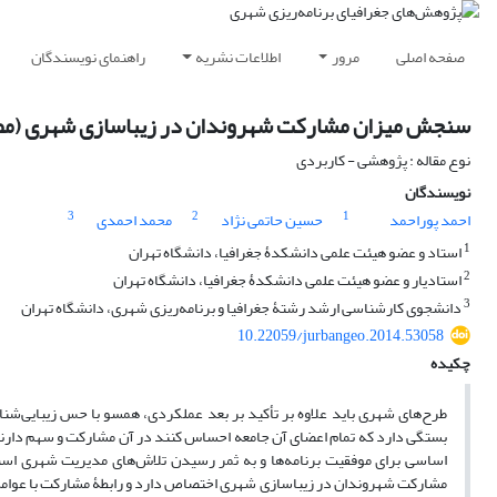
صفحه اصلی
مرور
اطلاعات نشریه
راهنمای نویسندگان
سنجش میزان مشارکت شهروندان در زیباسازی شهری (مطالعۀ مو
نوع مقاله : پژوهشی - کاربردی
نویسندگان
3
2
1
احمد پوراحمد
حسین حاتمی نژاد
محمد احمدی
1
استاد و عضو هیئت علمی دانشکدۀ جغرافیا، دانشگاه تهران
2
استادیار و عضو هیئت علمی دانشکدۀ جغرافیا، دانشگاه تهران
3
دانشجوی کارشناسی ارشد رشتۀ جغرافیا و برنامه‌ریزی شهری، دانشگاه تهران
10.22059/jurbangeo.2014.53058
چکیده
طرح‌های شهری باید علاوه بر تأکید بر بعد عملکردی، همسو با حس زیبایی‌شن
بستگی دارد که تمام اعضای آن جامعه احساس کنند در آن مشارکت و سهم دارند و
اساسی برای موفقیت برنامه‌ها و به ثمر رسیدن تلاش‌های مدیریت شهری اس
مشارکت شهروندان در زیباسازی شهری اختصاص دارد و رابطۀ مشارکت با عوامل م