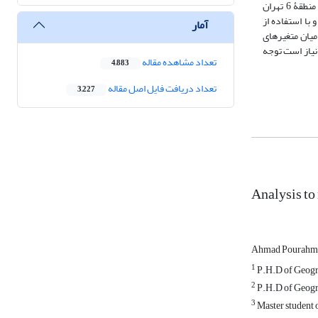
جمع‌آوری اطلاعات با استفاده از پرسش‌نامه انجام گرفت. جامعۀ آماری تحت مطالعه در فرایند پرسشگری شامل شهروندان منطقۀ 6 تهران بود و با توجه به جمعیت منطقۀ 6 تهران
2252 نفر)، بر اساس روش کوکران 384 پرسش‌نامه مورد نیاز بود که تهیه و توسط شهروندان تکمیل گردید. داده‌های حاصل از پرسش‌نامه در نرم‌افزار SPSS و با استفاده از
آمار
تایج، میان متغیرهای
نیاز است توجه
تعداد مشاهده مقاله
4,883
تعداد دریافت فایل اصل مقاله
3,227
Analysis to 
Ahmad Pourah
1
P.H.D of Geogra
2
P.H.D of Geogra
3
Master student 