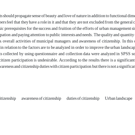
s should propagate sense of beauty and love of nature in addition to functional dimen
rs feel that they have a role in it and that they are not excluded from the general c
sic prerequisites for the success and fruition of the efforts of urban management 
ipation and paying attention to public interests and needs. The quality and quantity 
is, overall activities of municipal managers, and awareness of citizenship. In this 
 in relation to the factors are to be analyzed in order to improve the urban landscap
s collected by using questionnaire and collection data were analyzed in SPSS sof
itizen participation is undesirable. According to the results, there is a significan
areness and citizenship duties with citizen participation, but there is not a signific
citizenship
awareness of citizenship
duties of citizenship
Urban landscape