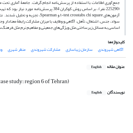
آزمون‌های t, crosstabs, chi square
سواد، جنس، اشتغال، تأهل، آگاهی و وظایف با میزان مشارکت رابطۀ معنادار وجو
اساسی به مسائل زیرساختی مثل ویژگی‌های جمعیتی و مفاهیم نرم مثل فرهنگ‌
کلیدواژه‌ها
آگاهی شهروندی
سازمان زیباسازی
مشارکت شهروندی
منظر شهری
وظ
عنوان مقاله
English
case study: region 6 of Tehran)
نویسندگان
English