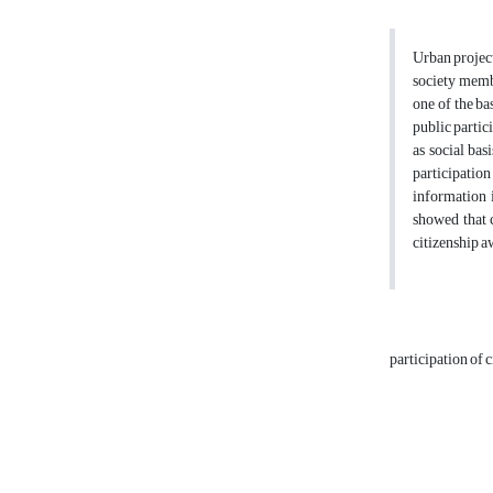
Urban project
society membe
one of the ba
public partic
as social bas
participation
information i
showed that c
citizenship aw
participation of 