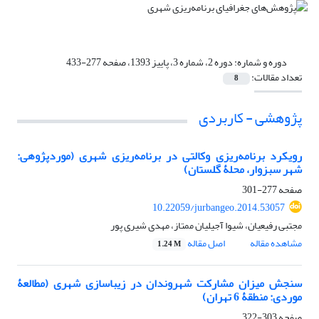
دوره و شماره:
دوره 2، شماره 3، پاییز 1393، صفحه 277-433
تعداد مقالات:
8
پژوهشی - کاربردی
رویکرد برنامه‌ریزی وکالتی در برنامه‌ریزی شهری (موردپژوهی:
شهر سبزوار، محلۀ گلستان)
صفحه
277-301
10.22059/jurbangeo.2014.53057
مجتبی رفیعیان، شیوا آجیلیان ممتاز، مهدی شیری پور
مشاهده مقاله
اصل مقاله
1.24 M
سنجش میزان مشارکت شهروندان در زیباسازی شهری (مطالعۀ
موردی: منطقۀ 6 تهران)
صفحه
303-322