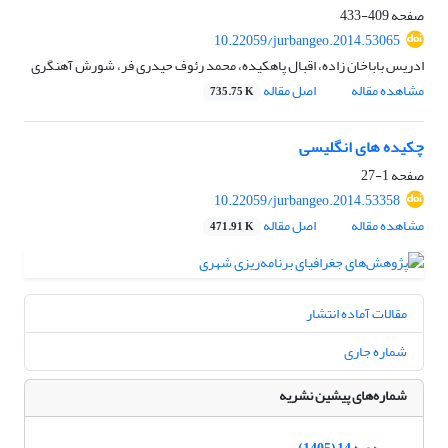
صفحه
409-433
10.22059/jurbangeo.2014.53065
ادریس باباخان زاده، اقبال پاهکیده، محمد رئوف حیدری فر، شورش آهنگری
مشاهده مقاله
اصل مقاله
735.75 K
چکیده های انگلیسی
صفحه
1-27
10.22059/jurbangeo.2014.53358
مشاهده مقاله
اصل مقاله
471.91 K
مقالات آماده انتشار
شماره جاری
شماره‌های پیشین نشریه
دوره 14 (1405)