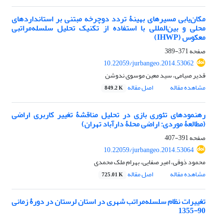
مکان‌یابی مسیرهای بهینۀ تردد دوچرخه مبتنی بر استانداردهای
محلی و بین‌المللی با استفاده از تکنیک تحلیل سلسله‌مراتبی
معکوس (IHWP)
صفحه
371-389
10.22059/jurbangeo.2014.53062
قدیر صیامی، سید معین موسوی ندوشن
مشاهده مقاله
اصل مقاله
849.2 K
رهنمودهای تئوری بازی در تحلیل مناقشۀ تغییر کاربری اراضی
(مطالعۀ موردی: اراضی محلۀ دارآباد تهران)
صفحه
391-407
10.22059/jurbangeo.2014.53064
محمود ذوقی، امیر صفایی، بهرام ملک محمدی
مشاهده مقاله
اصل مقاله
725.01 K
تغییرات نظام سلسله‌مراتب شهری در استان لرستان در دورۀ زمانی
90-1355