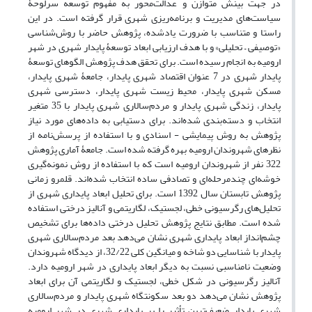
در جهت بینش متوازن و عدالت‌محور به مفهوم توسعه سرلوحۀ
سیاست‌های مدیریت و برنامه‌ریزی شهری قرار گرفته است. در این
راستا و متناسب با ضرورت یادشده، پژوهش حاضر با روش‌شناسی
«توصیفی – تحلیلی» و با هدف ارزیابی ابعاد توسعۀ پایدار شهری در شهر
ارومیه به انجام رسیده است. برای تحقق هدف پژوهش الگوهای توسعۀ
پایدار شهری در 7 عنوان اقتصاد شهری پایدار، جامعۀ شهری پایدار،
مسکن شهری پایدار، محیط زیست شهری پایدار، دسترسی شهری
پایدار، زندگی شهری پایدار و مردم‌سالاری شهری پایدار با 35 متغیر
انتخاب و دسته‌بندی شده‌اند. برای دستیابی به داده‌های مورد نیاز
پژوهش به روش پیمایشی - اسنادی و با استفاده از پرسش‌نامه از
نظرهای شهروندان ارومیه بهره گرفته شده است. جامعۀ آماری پژوهش
322 نفر از شهروندان ارومیه است که با استفاده از روش نمونه‌گیری
خوشه‌ای چند‌مرحله‌ای و تصادفی ساده انتخاب شده‌اند. قلمرو زمانی
پژوهش تابستان سال 1392 است. برای تحلیل ابعاد پایداری شهری از
تحلیل‌های رگرسیونی خطی، لجستیک، لگاریتمی و آنالیز درختی استفاده
شده است. مطابق نتایج پژوهش تحلیل درختی داده‌ها برای تشخیص
چشم‌انداز ابعاد پایداری شهری نشان می‌دهد بعد مردم‌سالاری شهری
پایدار با شناسایی دو شاخه و میانگین کلی 32/22، از دیدگاه شهروندان
وضعیت نامناسبی نسبت به دیگر ابعاد پایداری در شهر ارومیه دارد.
آنالیز رگرسیونی در شکل خطی، لجستیک و لگاریتمی آن برای ابعاد
پژوهش نشان می‌دهد دو بعد سکونتگاه شهری پایدار و مردم‌سالاری
شهری پایدار ضعیف‌ترین تأثیر را بر پایداری شهری در شهر ارومیه