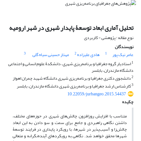
تحلیل آماری ابعاد توسعۀ پایدار شهری در شهر ارومیه
نوع مقاله : پژوهشی - کاربردی
نویسندگان
3
2
1
عامر نیک پور
هادی علیزاده
مهناز حسینی سیاه گلی
1
استادیار گروه جغرافیا و برنامه‌ریزی شهری، دانشکدۀ علوم انسانی و اجتماعی
دانشگاه مازندران، بابلسر
2
دانشجوی دکتری جغرافیا و برنامه‌ریزی شهری دانشگاه شهید چمران اهواز
3
کارشناس ارشد جغرافیا و برنامه‌ریزی شهری دانشگاه مازندران، بابلسر
10.22059/jurbangeo.2015.54437
چکیده
متناسب با افزایش روزافزون چالش‌های شهری در حوزه‌های مختلف،
داشتن نگاهی راهبردی و جامع برای سمت و سو دادن به این ابعاد
چالش‌زا و آسیب‌پذیر در شهرها، با رویکرد پایداری در فرایند توسعۀ
شهرها محقق خواهد شد. نگاهی به رویکردهای آینده‌نگرانه و متعالی