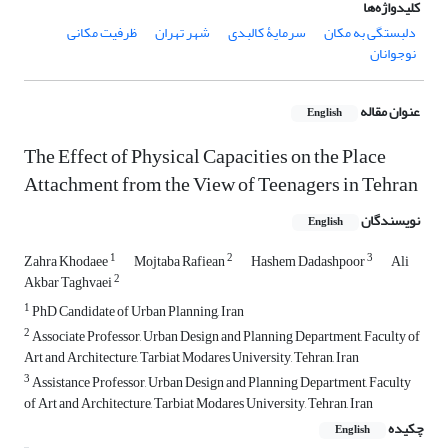
کلیدواژه‌ها
دلبستگی به مکان
سرمایۀ کالبدی
شهر تهران
ظرفیت مکانی
نوجوانان
عنوان مقاله
English
The Effect of Physical Capacities on the Place
Attachment from the View of Teenagers in Tehran
نویسندگان
English
1
2
3
Zahra Khodaee
Mojtaba Rafiean
Hashem Dadashpoor
Ali
2
Akbar Taghvaei
1
PhD Candidate of Urban Planning, Iran
2
Associate Professor, Urban Design and Planning Department, Faculty of
Art and Architecture, Tarbiat Modares University, Tehran, Iran
3
Assistance Professor, Urban Design and Planning Department, Faculty
of Art and Architecture, Tarbiat Modares University, Tehran, Iran
چکیده
English