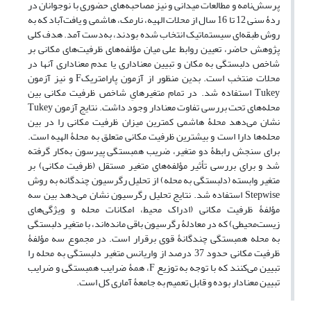
پرسش‌نامه و مطالعات میدانی و نیز مصاحبه‌های حضوری با نوجوانان در
ردۀ سنی 12 تا 16 سال از محلات الهیه، نارمک، هاشمی و یافت‌آباد که به
روش طبقه‌ای سیستماتیک انتخاب شده بودند، به‌دست آمد. هدف کلی
پژوهش حاضر، تعیین روابط علی میان مؤلفه‌های ظرفیت‌های مکانی بر
شاخص دلبستگی به مکان و تبیین معناداری یا عدم معناداری آنها در
محلات منتخب است. بدین منظور از آزمون پارامتریکF و نیز آزمون
Tukey استفاده شد. در تمام متغیرهایِ شاخص ظرفیت مکانی بین
محله‌های تحت بررسی تفاوت معنادار وجود داشت. نتایج آزمون Tukey
نشان می‌دهد محلۀ هاشمی کمترین میزان ظرفیت مکانی را در بین
محله‌ها دارا است و بیشترین ظرفیت مکانی متعلق به محلۀ الهیه است.
برای سنجش رابطۀ دو متغیر، ضریب همبستگی پیرسون به‌کار گرفته
شد و برای بررسی تأثیر مؤلفه‌های متغیر مستقل (ظرفیت مکانی) بر
متغیر وابسته (دلبستگی به محله) از تحلیل رگرسیون چندگانه به روش
Stepwise استفاده شد. نتایج تحلیل رگرسیون نشان می‌دهد بین سه
مؤلفۀ ظرفیت مکانی (ادراک محیط، امکانات محله و ویژگی‌های
زیست‌محیطی) که در معادلۀ رگرسیون باقی مانده‌اند، با متغیر دلبستگی
به محله همبستگی چندگانۀ قوی برقرار است. در مجموع سه مؤلفۀ
ظرفیت مکانی حدود 37 درصد از واریانس متغیر دلبستگی به محله را
تبیین می‌کنند که با توجه به توزیع F، همۀ ضرایب همبستگی و ضرایب
تبیین معنادار بوده و قابل تعمیم به جامعۀ آماری کل است.