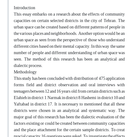
Introduction
This essay embarks on a research about the effects of community
capacities on certain selected districts in the city of Tehran. The
urban space can be created based on different patterns of people in
the various places and neighborhoods. Another option would be an
urban space as seen from the perspective of those who understand
different cities based on their mental capacity. In this way, the same
number of people and different understanding of urban space was
seen. The method of this research has been an analytical and
dialectic process.
Methodology
This study has been concluded with distribution of 475 application
forms, field and district observation, and oral interviews with
teenagers between 12 and 16 years old, from certain districts such as
Elahieh in district 1, Narmak in district 8, Hashemi in district 10 and
Yaftabad in district 17. It is necessary to mentioned that all these
districts were chosen in an analytical and systematic way. The
major goal of this research has been the dialectic evaluation of the
factors existing or could be created between community capacities
and the place attachment for the certain sample districts. To creat
pyscial capacity, 16 questions were asked. To investigate the effects